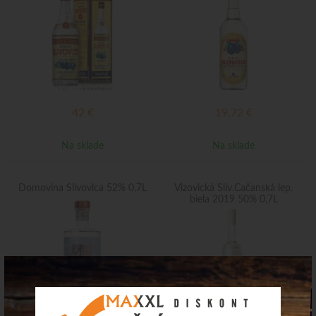
42
€
19,72
€
Na sklade
Na sklade
Domovina Slivovica 52% 0,7L
Vizovická Sliv.Čačanská lep.
biela 2019 50% 0,7L