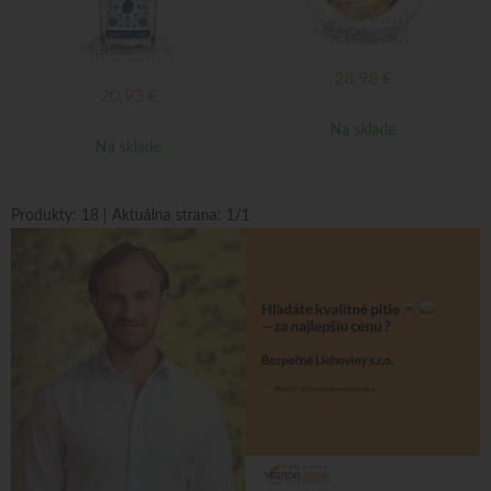
28,98
€
20,93
€
Na sklade
Na sklade
Produkty:
18
| Aktuálna strana:
1
/
1