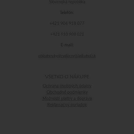
Slovenská republika
Telefón:
+421 904 918 077
+421 910 908 021
E-mail:
objednavky@najlacnejsialkohol.sk
VŠETKO O NÁKUPE
Ochrana osobných údajov
Obchodné podmienky
Možnosti platby a doprava
Reklamačný poriadok