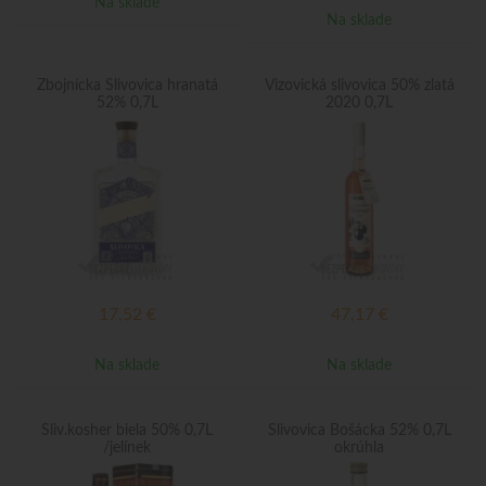
Na sklade
Na sklade
Zbojnícka Slivovica hranatá
Vizovická slivovica 50% zlatá
52% 0,7L
2020 0,7L
17,52
€
47,17
€
Na sklade
Na sklade
Sliv.kosher biela 50% 0,7L
Slivovica Bošácka 52% 0,7L
/jelínek
okrúhla