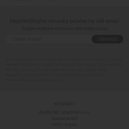
Najdôležitejšie novinky priamo na váš email
Získajte zaujímavé informácie vždy medzi prvými
Odoberať
Vaše osobné údaje (email) budeme spracovávať len za týmto účelom v súlade
s platnou legislatívou a zásadami ochrany osobných údajov. Súhlas potvrdíte
kliknutím na odkaz, ktorý vám pošleme na váš email. Súhlas môžete
kedykoľvek odvolať písomne, emailom alebo kliknutím na odkaz z
ktoréhokoľvek informačného emailu.
KONTAKT
BEZPEČNÉ LIEHOVINY s.r.o.
Železničná 665
04951 Brzotín