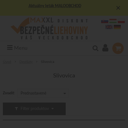
×
Aktuálny leták MALOOBCHOD
Menu
Úvod
Destiláty
Slivovica
Slivovica
Zoradiť:
Prednastavené
Filter produktov