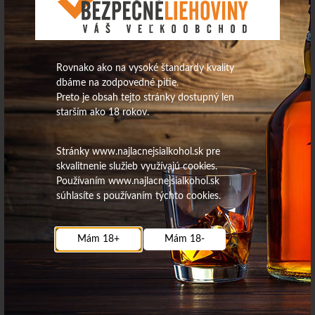
32,42
€
51,11
€
Na sklade
Na sklade
Rovnako ako na vysoké štandardy kvality
dbáme na zodpovedné pitie.
Marsen Slivovica +pohár 42%
Slivovica Zlatá 45% 3L Budík
Preto je obsah tejto stránky dostupný len
0,5L darč.set
starším ako 18 rokov.
Stránky www.najlacnejsialkohol.sk pre
skvalitnenie služieb využívajú cookies.
Používaním www.najlacnejsialkohol.sk
súhlasíte s používaním týchto cookies.
103,29
€
Mám 18+
Mám 18-
20,13
€
Na sklade
Na sklade