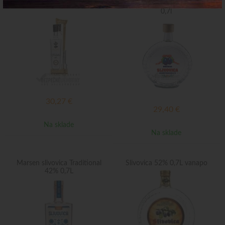
ZIZAK Frndžalica 63% 0,35L
Bošácka slivovica budík 52%
0,7l
30,27
€
29,40
€
Na sklade
Na sklade
Marsen slivovica Traditional
Slivovica 52% 0,7L vanapo
42% 0,7L