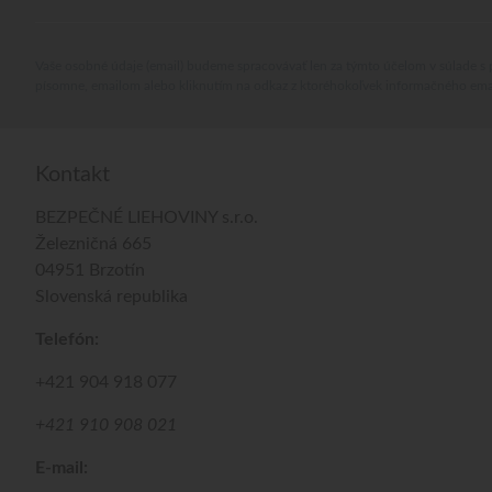
Vaše osobné údaje (email) budeme spracovávať len za týmto účelom v súlade s 
písomne, emailom alebo kliknutím na odkaz z ktoréhokoľvek informačného ema
Kontakt
BEZPEČNÉ LIEHOVINY s.r.o.
Železničná 665
04951 Brzotín
Slovenská republika
Telefón:
+421 904 918 077
+421 910 908 021
E-mail: