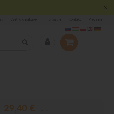
×
ás
Všetko o nákupe
Informácie
Kontakt
Predajne
29,40
€
s DPH / ks