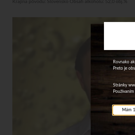
Krajina pôvodu: Slovensko Obsah alkoholu: 52,0 obj.%
Rovnako ako
Preto je ob
Stránky www.
Používaním 
Mám 1