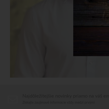
Najdôležitejšie novinky priamo na váš em
Získajte zaujímavé informácie vždy medzi prvými