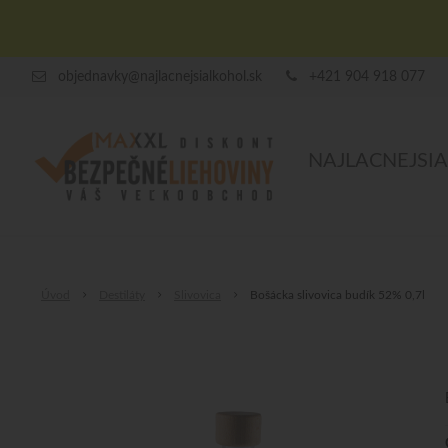
objednavky@najlacnejsialkohol.sk
+421 904 918 077
NAJLACNEJSI
Úvod
Destiláty
Slivovica
Bošácka slivovica budík 52% 0,7l