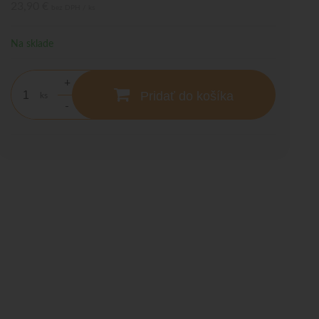
23,90 €
bez DPH / ks
Na sklade
+
Pridať do košíka
ks
-