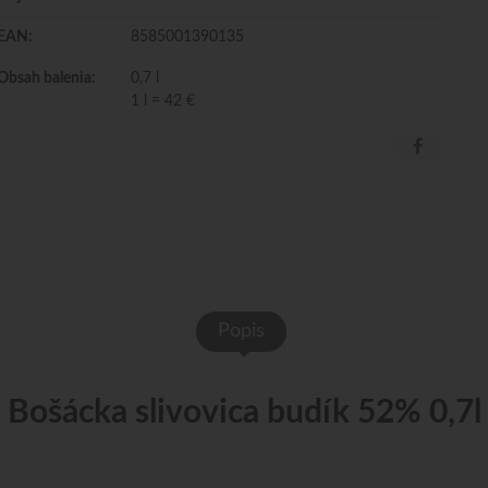
EAN:
8585001390135
Obsah balenia:
0,7 l
1 l = 42 €
Popis
Bošácka slivovica budík 52% 0,7l