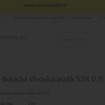
Aktuálny leták MALOOBCHOD
Doručenie je možné len v rámci SR
Úvodná strana
O n
ALKOHOL.SK
Bošácka slivovica budík 52% 0,7l
Bošácka slivovica okrúhla 52% 0,7l
Obj. čislo:
2300