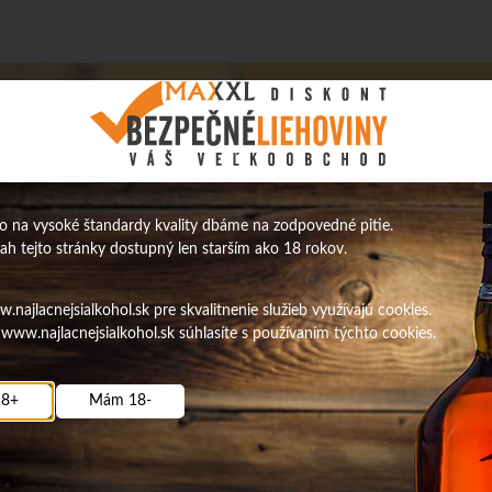
 na vysoké štandardy kvality dbáme na zodpovedné pitie.
sah tejto stránky dostupný len starším ako 18 rokov.
najlacnejsialkohol.sk pre skvalitnenie služieb využívajú cookies.
www.najlacnejsialkohol.sk súhlasíte s používaním týchto cookies.
8+
Mám 18-