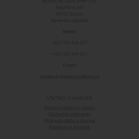
BEZPEČNÉ LIEHOVINY s.r.o.
Železničná 665
04951 Brzotín
Slovenská republika
Telefón:
+421 904 918 077
+421 910 908 021
E-mail:
objednavky@najlacnejsialkohol.sk
VŠETKO O NÁKUPE
Ochrana osobných údajov
Obchodné podmienky
Možnosti platby a doprava
Reklamačný poriadok