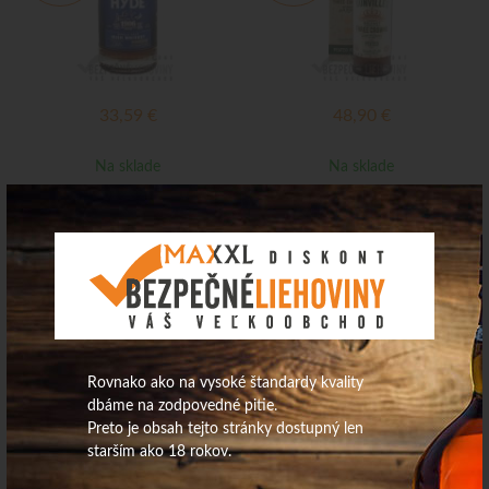
33,59
€
48,90
€
Na sklade
Na sklade
Dunvilleś 1808 Blended 40%
Teq.Cazcabel Coconut Liqueur
0,7L
34% 0,7L
Výpredaj
Výpredaj
Rovnako ako na vysoké štandardy kvality
dbáme na zodpovedné pitie.
Preto je obsah tejto stránky dostupný len
starším ako 18 rokov.
28,59
€
23,39
€