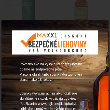
55
€
33,14
€
Na sklade
Na sklade
West Cork Whiskey Burbon
Wh. J.Walker 40% 0,7L
Cask 40% 0,7L /6ks
Rovnako ako na vysoké štandardy kvality
dbáme na zodpovedné pitie.
Preto je obsah tejto stránky dostupný len
starším ako 18 rokov.
Stránky www.najlacnejsialkohol.sk pre
skvalitnenie služieb využívajú cookies.
Používaním www.najlacnejsialkohol.sk
15,93
€
súhlasíte s používaním týchto cookies.
19,53
€