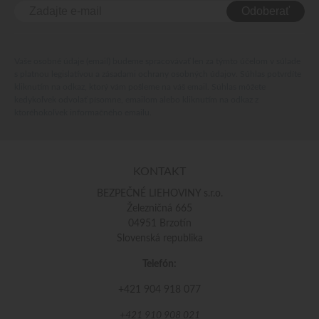
Odoberať
Vaše osobné údaje (email) budeme spracovávať len za týmto účelom v súlade
s platnou legislatívou a zásadami ochrany osobných údajov. Súhlas potvrdíte
kliknutím na odkaz, ktorý vám pošleme na váš email. Súhlas môžete
kedykoľvek odvolať písomne, emailom alebo kliknutím na odkaz z
ktoréhokoľvek informačného emailu.
KONTAKT
BEZPEČNÉ LIEHOVINY s.r.o.
Železničná 665
04951 Brzotín
Slovenská republika
Telefón:
+421 904 918 077
+421 910 908 021