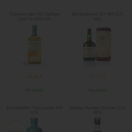
Tullamore dew XO Car.Rum
Wh.Redbreast 12Y 40% 0,7L
Cask Fin.43% 0,7L
kart.
24,12
€
73,17
€
Na sklade
Na sklade
Bruichladdich Class.Laddie 50%
Whisky Monkey Shoulder 0,7L
0,7L
40%
Výpredaj