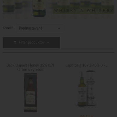
Zoradiť:
Prednastavené
Filter produktov
Jack Daniels Honey 35% 0,7l
Laphroaig 10YO 40% 0,7L
kartón s výrezom
44,10
€