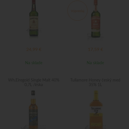
Výpredaj
24,99
€
17,59
€
Na sklade
Na sklade
Wh.Eiregold Single Malt 40%
Tullamore Honey český med
0,7L /írska
35% 1L