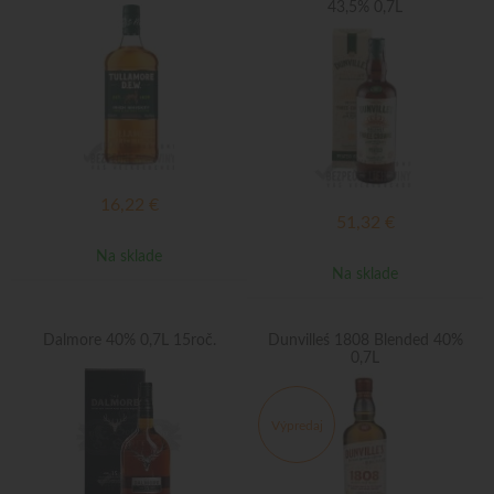
43,5% 0,7L
16,22
€
51,32
€
Na sklade
Na sklade
Dalmore 40% 0,7L 15roč.
Dunvilleś 1808 Blended 40%
0,7L
Výpredaj