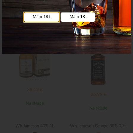
Na sklade
Na sklade
Mám 18+
Mám 18-
Wh Goldcock 10y 49,2% 0,7L
Wh.Jack Daniels 40% 1L
/KOFT/12ks
Top ponuka
38,12
€
26,99
€
Na sklade
Na sklade
Wh.Jameson 40% 1L
Wh.Jameson Orange 30% 0,7L