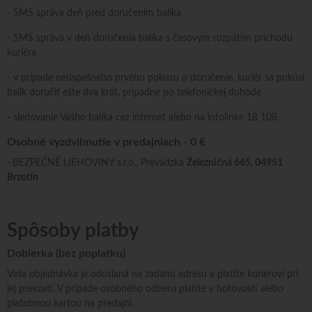
- SMS správa deň pred doručením balíka
- SMS správa v deň doručenia balíka s časovým rozpätím príchodu
kuriéra
- v prípade neúspešného prvého pokusu o doručenie, kuriér sa pokúsi
balík doručiť ešte dva krát, prípadne po telefonickej dohode
- sledovanie Vášho balíka cez internet alebo na infolinke 18 108
Osobné vyzdvihnutie v predajniach - 0 €
-
BEZPEČNÉ LIEHOVINY s.r.o., Prevádzka
Železničná 665, 04951
Brzotín
Spôsoby platby
Dobierka (bez poplatku)
Vaša objednávka je odoslaná na zadanú adresu a platíte kuriérovi pri
jej prevzatí. V prípade osobného odberu platíte v hotovosti alebo
platobnou kartou na predajni.