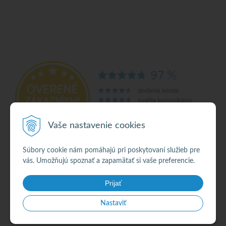
Vaše nastavenie cookies
Súbory cookie nám pomáhajú pri poskytovaní služieb pre
vás. Umožňujú spoznať a zapamätať si vaše preferencie.
© 2026 Alkohol •
NextShop
&
e-shop Pohoda Connector
by
NextCom s.r.o.
Prijať
Nastaviť