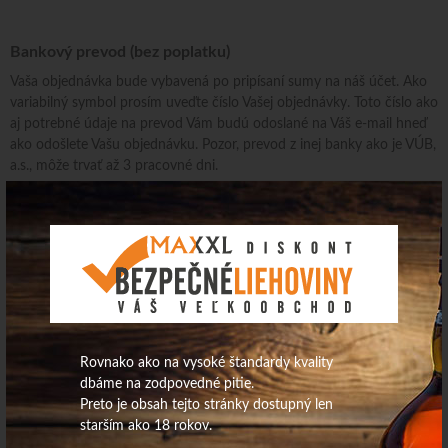
Bankový prevod (bez poplatku)
Vaša objednávka bude vybavená po pripísaní sumy na náš účet. Ako
variabilný symbol prosím uveďte číslo Vašej objednávky. Toto číslo ako
aj potrebné údaje na prevod Vám budú odoslané na Váš e-mail hneď
ako odošlete Vašu objednávku. Pozor, prevod z inej banky ako je VÚB,
a.s.
,
môže trvať až 3 pracovné dni.
VÚB a.s.
IBAN:
SK84 0200 0000 0030 9235 1257
BIC/SWIFT: SUBASKBX
Hotovosť
Pri vyzdvihnutí tovaru v našich predajniach:
Rovnako ako na vysoké štandardy kvality
-
BEZPEČNÉ LIEHOVINY s.r.o., Prevádzka
Železničná 665, 04951
dbáme na zodpovedné pitie.
Brzotín
Preto je obsah tejto stránky dostupný len
starším ako 18 rokov.