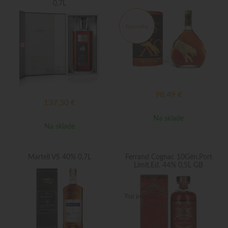
0,7L
Novinka
98,49
€
137,30
€
Na sklade
Na sklade
Martell VS 40% 0,7L
Ferrand Cognac 10Gén.Port
Limit.Ed. 44% 0,5L GB
Top ponuka