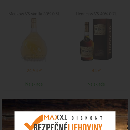
Meukow VS Vanilla 30% 0,5L
Hennessy VS 40% 0,7L
24,54
€
44
€
Na sklade
Na sklade
Camus Cog.XO Borderies
Claude Chatellier VS 40% 0,7L
family 40% 0,7L
Top ponuka