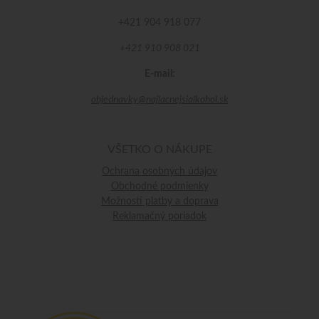
+421 904 918 077
+421 910 908 021
E-mail:
objednavky@najlacnejsialkohol.sk
VŠETKO O NÁKUPE
Ochrana osobných údajov
Obchodné podmienky
Možnosti platby a doprava
Reklamačný poriadok