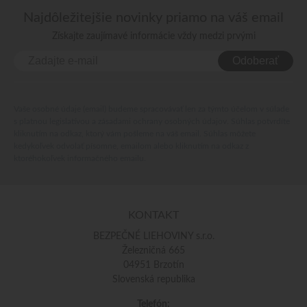
Najdôležitejšie novinky priamo na váš email
Získajte zaujímavé informácie vždy medzi prvými
Odoberať
Vaše osobné údaje (email) budeme spracovávať len za týmto účelom v súlade
s platnou legislatívou a zásadami ochrany osobných údajov. Súhlas potvrdíte
kliknutím na odkaz, ktorý vám pošleme na váš email. Súhlas môžete
kedykoľvek odvolať písomne, emailom alebo kliknutím na odkaz z
ktoréhokoľvek informačného emailu.
KONTAKT
BEZPEČNÉ LIEHOVINY s.r.o.
Železničná 665
04951 Brzotín
Slovenská republika
Telefón: