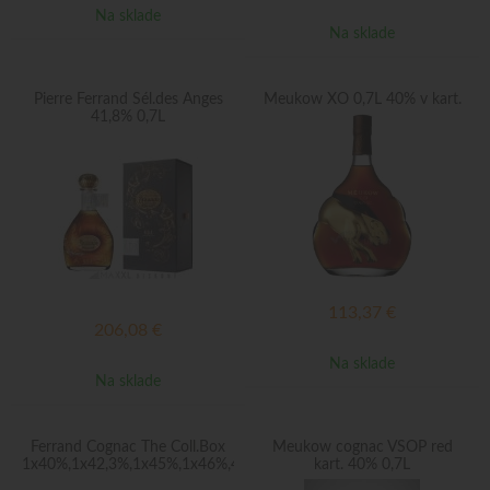
Na sklade
Na sklade
Pierre Ferrand Sél.des Anges
Meukow XO 0,7L 40% v kart.
41,8% 0,7L
113,37
€
206,08
€
Na sklade
Na sklade
Ferrand Cognac The Coll.Box
Meukow cognac VSOP red
1x40%,1x42,3%,1x45%,1x46%,4x0,1L
kart. 40% 0,7L