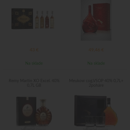
43
€
49,46
€
Na sklade
Na sklade
Remy Martin XO Excel. 40%
Meukow cog.VSOP 40% 0,7L+
0,7L GB
2poháre