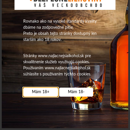
Rovnako ako na vysoké štandardy kvality
dbáme na zodpovedné pitie.
37,40
€
188,71
€
Preto je obsah tejto stránky dostupný len
starším ako 18 rokov.
Na sklade
Na sklade
Stránky www.najlacnejsialkohol.sk pre
skvalitnenie služieb využívajú cookies.
Martell VS 0,7l 40%+1pohár
Meukow xpresso liqueur 20%
Používaním www.najlacnejsialkohol.sk
0,7L
súhlasíte s používaním týchto cookies.
Výpredaj
Mám 18+
Mám 18-
37,50
€
24,12
€