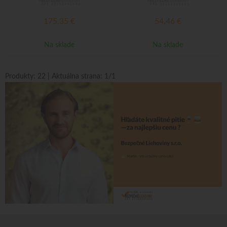
175,35
€
54,46
€
Na sklade
Na sklade
Produkty:
22
| Aktuálna strana:
1
/
1