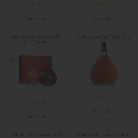
41,49
€
41,11
€
Na sklade
Na sklade
Meukow cognac XO 40%
Meukow cog.VSOP 40% 0,7L
0,7L+2 poháre
Top ponuka
42,86
€
112,60
€
Na sklade
Na sklade
HARDY noces Dargent 40%
Meukow XO Tuba 0,7L 40%