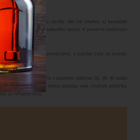
 zásluhu má aj tradícia výroby.
Ako iný alkohol, aj karpatské
inček či nádych vanilky a sušeného ovocia. K pomerne nedávnym
. s tonikom a ľadom – samozrejme, z typickej čaše na brandy.
eciál VSOP či V.S.), a to s obsahom alkoholu 36, 38, 40 alebo
kutina s nezameniteľnou vôňou poláska vaše chuťové poháriky.
pite za výhodné ceny.