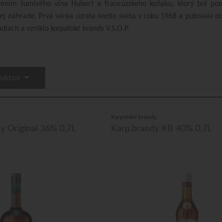
jením šumivého vína Hubert a francúzskeho koňaku, ktorý bol po
ej náhrade. Prvá várka uzrela svetlo sveta v roku 1968 a putovala do
adiach a vzniklo
karpatské brandy
V.S.O.P.
duktov
Karpatské brandy
y Original 36% 0,7L
Karp.brandy KB 40% 0,7L