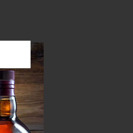
Chardonnay
bj. čislo:
5844