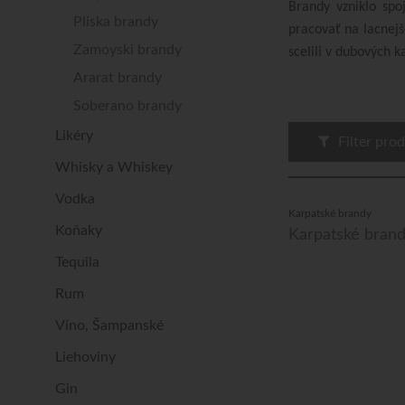
Brandy vzniklo spo
Pliska brandy
pracovať na lacnejš
Zamoyski brandy
scelili v dubových k
Ararat brandy
Soberano brandy
Likéry
Filter pro
Whisky a Whiskey
Vodka
Karpatské brandy
Koňaky
Karpatské brand
Tequila
Rum
Víno, Šampanské
Liehoviny
Gin