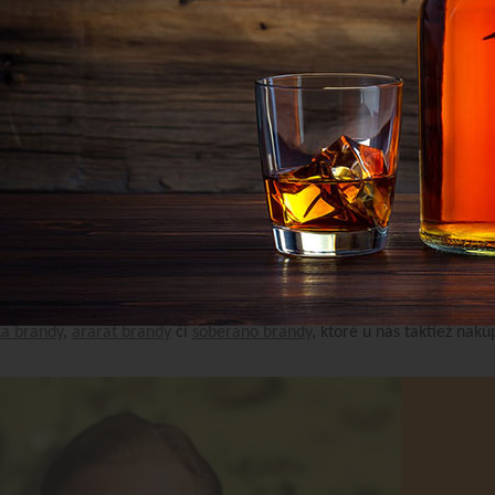
álna strana:
1
/
1
o brandy ovplyvňuje výber vínneho destilátu. Samozrejme, obrovskú
rozširuje o nové ochutené varianty – klasiku predstavuje škorica-kl
á hruška.
brandy
? Možností je hneď niekoľko – čistá, so sódou, ľadom, resp
 taktiež súčasťou rôznych miešaných drinkov.
me dostupné v niekoľkých prevedeniach (karpatské brandy špeciál, šp
 si vyberiete ktorékoľvek, sme presvedčení, že zlato-jantárová te
ka brandy
,
ararat brandy
či
soberano brandy
, ktoré u nás taktiež nakú