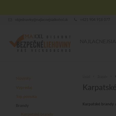
objednavky@najlacnejsialkohol.sk
+421 904 918 077
NAJLACNEJSI
Úvod
Brandy
Novinky
Karpatsk
Výpredaj
Top ponuka
Karpatské brandy
a
Brandy
Karpatské brandy