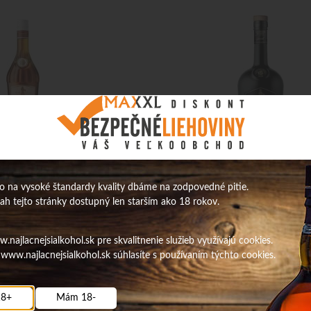
Brandy je daná starostlivým
Karp.brandy špec. VSOP 42% 0,7L 
nneho destilátu, ale aj tradíciou
 na vysoké štandardy kvality dbáme na zodpovedné pitie.
sah tejto stránky dostupný len starším ako 18 rokov.
34,73
€
najlacnejsialkohol.sk pre skvalitnenie služieb využívajú cookies.
ks
s DPH / ks
www.najlacnejsialkohol.sk súhlasíte s používaním týchto cookies.
28,24 €
bez DPH / ks
Na sklade
Obj. čislo:
5252
O
8+
Mám 18-