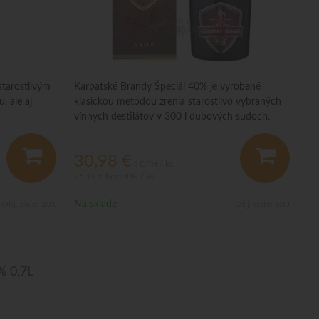
starostlivým
Karpatské Brandy Špeciál 40% je vyrobené
, ale aj
klasickou metódou zrenia starostlivo vybraných
vínnych destilátov v 300 l dubových sudoch.
30,98
€
s DPH / ks
25,19 €
bez DPH / ks
Na sklade
Obj. čislo:
231
Obj. čislo:
603
% 0,7L