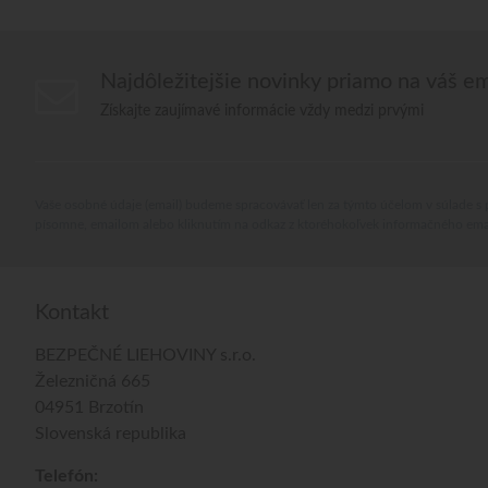
Najdôležitejšie novinky priamo na váš em
Získajte zaujímavé informácie vždy medzi prvými
Vaše osobné údaje (email) budeme spracovávať len za týmto účelom v súlade s 
písomne, emailom alebo kliknutím na odkaz z ktoréhokoľvek informačného ema
Kontakt
BEZPEČNÉ LIEHOVINY s.r.o.
Železničná 665
04951 Brzotín
Slovenská republika
Telefón: