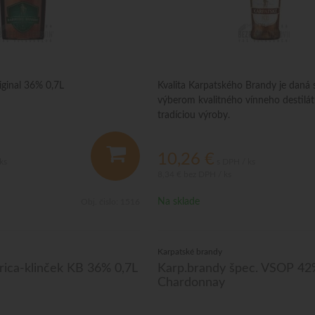
iginal 36% 0,7L
Kvalita Karpatského Brandy je daná 
výberom kvalitného vínneho destilátu
tradíciou výroby.
10,26
€
ks
s DPH / ks
8,34 €
bez DPH / ks
Na sklade
Obj. čislo:
1516
Karpatské brandy
rica-klinček KB 36% 0,7L
Karp.brandy špec. VSOP 42
Chardonnay