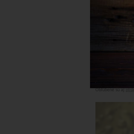
Produkty:
5
| Aktu
Kvalitu karpatskéh
brandy sa neustále 
novinkám patrí zrel
Ako piť
karpatské 
Karpatské brandy je
Karpatské brandy
má
42 obj. %. Nech už
Obľúbené sú aj
plis