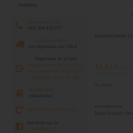
Destiláty
Objednávky a info
+421 904 918 077
Karpatské brandy Or
Doprava zadarmo
pre objednávky nad 100 €
Objednávka do 11 hod.
expedujeme do 48 hod.
Info o
16,44
€
s DPH / 
stave objednávky
info@sds.sk
13,37 €
bez DPH / ks
Zákaznícky servis: 18 108
Na sklade
Aktuálny leták
Maloobchod
Karpatské brandy
ODSTÚPIŤ OD ZMLUVY TU
Karp.brandy ško
Navštívte nás na
FACEBOOKU