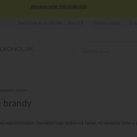
Aktuálny leták MALOOBCHOD
Doručenie je možné len v rámci SR
Úvodná strana
O n
ALKOHOL.SK
Karpatské brandy
é brandy
si najvýstižnejšie charakterizuje jantárová farba, výraznejšia vôňa a