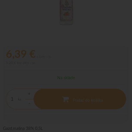
6,39
€
s DPH / ks
5,20 €
bez DPH / ks
Na sklade
+
ks
Pridať do košíka
-
Gazd.malina 38% 0,5L