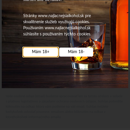
Stránky www.najlacnejsialkohol.sk pre
skvalitnenie služieb využívajú cookies.
Používaním www.najlacnejsialkohol.sk
súhlasíte s používaním týchto cookies.
Mám 18+
Mám 18-
Najdôležitejšie novinky priamo na váš email
Získajte zaujímavé informácie vždy medzi prvými
Odoberať
Vaše osobné údaje (email) budeme spracovávať len za týmto účelom v súlade
s platnou legislatívou a zásadami ochrany osobných údajov. Súhlas potvrdíte
kliknutím na odkaz, ktorý vám pošleme na váš email. Súhlas môžete
kedykoľvek odvolať písomne, emailom alebo kliknutím na odkaz z
ktoréhokoľvek informačného emailu.