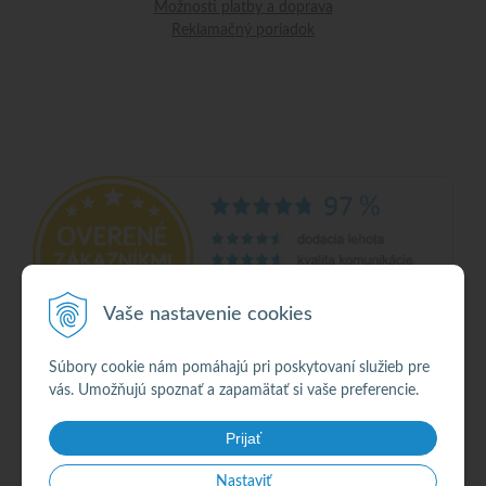
Možnosti platby a doprava
Reklamačný poriadok
Vaše nastavenie cookies
Súbory cookie nám pomáhajú pri poskytovaní služieb pre
vás. Umožňujú spoznať a zapamätať si vaše preferencie.
© 2026 Alkohol •
NextShop
&
e-shop Pohoda Connector
by
NextCom s.r.o.
Prijať
Nastaviť