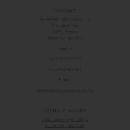
KONTAKT
BEZPEČNÉ LIEHOVINY s.r.o.
Železničná 665
04951 Brzotín
Slovenská republika
Telefón:
+421 904 918 077
+421 910 908 021
E-mail:
objednavky@najlacnejsialkohol.sk
VŠETKO O NÁKUPE
Ochrana osobných údajov
Obchodné podmienky