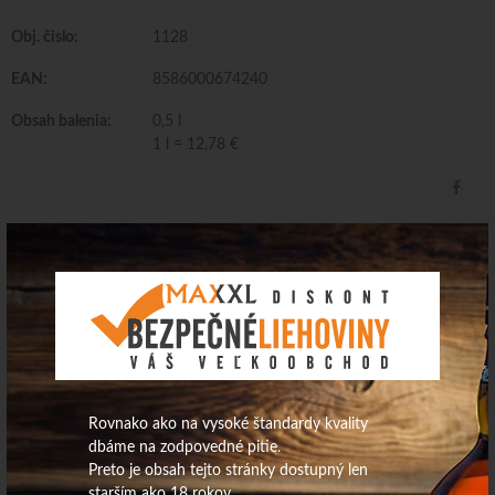
Obj. čislo:
1128
EAN:
8586000674240
Obsah balenia:
0,5 l
1 l = 12,78 €
Gazd.malina 38% 0,5L
Dodávateľ/Distribútor: FRUCONA Košice, a.s. Krajina pôvodu:
Slovensko Obsah alkoholu: 38,0 obj.%
Rovnako ako na vysoké štandardy kvality
dbáme na zodpovedné pitie.
Preto je obsah tejto stránky dostupný len
starším ako 18 rokov.