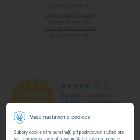
VŠETKO O NÁKUPE
Ochrana osobných údajov
Obchodné podmienky
Možnosti platby a doprava
Reklamačný poriadok
Vaše nastavenie cookies
Súbory cookie nám pomáhajú pri poskytovaní služieb pre
vás. Umožňujú spoznať a zapamätať si vaše preferencie.