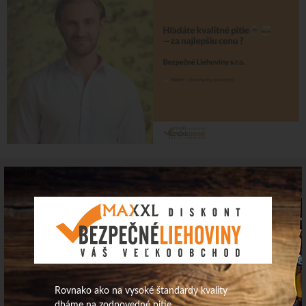
Najdôležitejšie novinky priamo na váš email
Získajte zaujímavé informácie vždy medzi prvými
Odoberať
Vaše osobné údaje (email) budeme spracovávať len za týmto účelom v súlade
Rovnako ako na vysoké štandardy kvality
s platnou legislatívou a zásadami ochrany osobných údajov. Súhlas potvrdíte
dbáme na zodpovedné pitie.