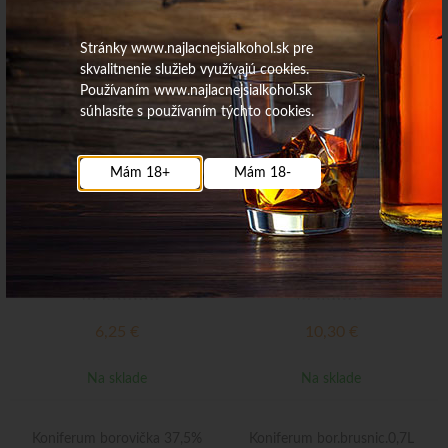
33,23
€
9,44
€
Stránky www.najlacnejsialkohol.sk pre
Na sklade
Na sklade
skvalitnenie služieb využívajú cookies.
Používaním www.najlacnejsialkohol.sk
súhlasíte s používaním týchto cookies.
Borovič.slov. 40% 0,5L
Sp.Borovička dub.drievko 38%
/nicolaus
0,7L
Mám 18+
Mám 18-
6,25
€
10,30
€
Na sklade
Na sklade
Koniferum borovička 37,5%
Koniferum bor.brusnic.0,7L