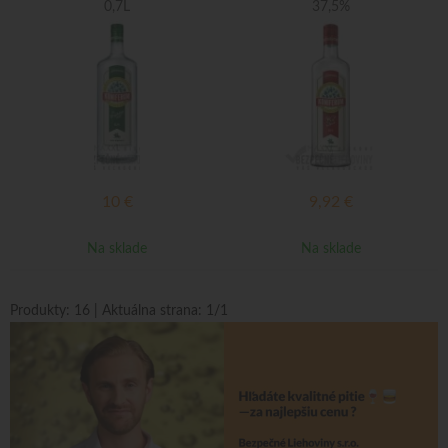
0,7L
37,5%
10
€
9,92
€
Na sklade
Na sklade
Produkty:
16
| Aktuálna strana:
1
/
1