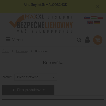
×
Aktuálny leták MALOOBCHOD
Menu
Úvod
Liehoviny
Borovička
Borovička
Zoradiť:
Prednastavené
Filter produktov