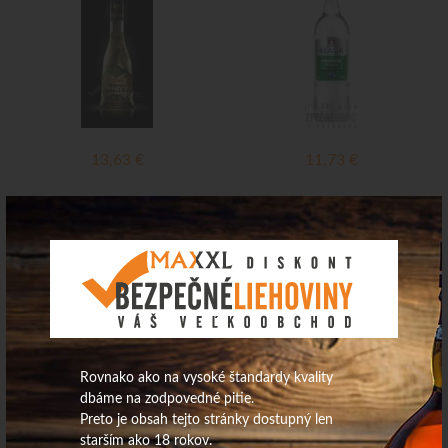
13,63
€
11,73
€
Na sklade
Na sklade
Domovina Borovička 45% 0,7L
Spišská borovička 38% 0,7L
Top ponuka
Rovnako ako na vysoké štandardy kvality
dbáme na zodpovedné pitie.
Preto je obsah tejto stránky dostupný len
starším ako 18 rokov.