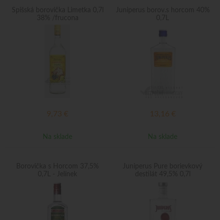
Spišská borovička Limetka 0,7l
Juniperus borov.s horcom 40%
38% /frucona
0,7L
9,73
€
13,16
€
Na sklade
Na sklade
Borovička s Horcom 37,5%
Juniperus Pure borievkový
0,7L - Jelínek
destilát 49,5% 0,7l