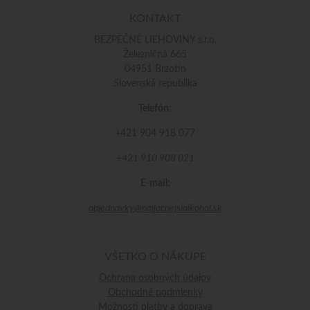
KONTAKT
BEZPEČNÉ LIEHOVINY s.r.o.
Železničná 665
04951 Brzotín
Slovenská republika
Telefón:
+421 904 918 077
+421 910 908 021
E-mail:
objednavky@najlacnejsialkohol.sk
VŠETKO O NÁKUPE
Ochrana osobných údajov
Obchodné podmienky
Možnosti platby a doprava