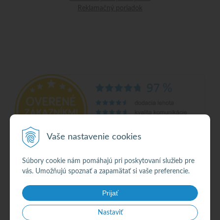
Reklamačný poriadok
Vaše nastavenie cookies
Súbory cookie nám pomáhajú pri poskytovaní služieb pre
vás. Umožňujú spoznať a zapamätať si vaše preferencie.
© 2026 Alkohol •
NextShop
&
e-shop Pohoda Connector
by
NextCom s.r.o.
Prijať
Nastaviť