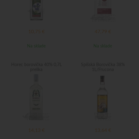
10,75
€
47,79
€
Na sklade
Na sklade
Horec borovička 40% 0,7L
Spišská Borovička 38%
prelika
1L/Frucona
14,13
€
13,64
€