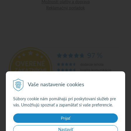
Možnosti platby a doprava
Reklamačný poriadok
Vaše nastavenie cookies
Súbory cookie nám pomáhajú pri poskytovaní služieb pre
vás. Umožňujú spoznať a zapamätať si vaše preferencie.
© 2026 Alkohol •
NextShop
&
e-shop Pohoda Connector
by
NextCom s.r.o.
Prijať
Nastaviť