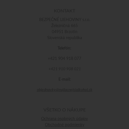
KONTAKT
BEZPEČNÉ LIEHOVINY s.r.o.
Železničná 665
04951 Brzotín
Slovenská republika
Telefón:
+421 904 918 077
+421 910 908 021
E-mail:
objednavky@najlacnejsialkohol.sk
VŠETKO O NÁKUPE
Ochrana osobných údajov
Obchodné podmienky