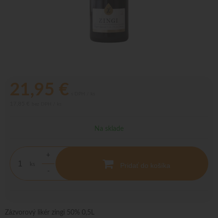
21,95
€
s DPH / ks
17,85 €
bez DPH / ks
Na sklade
+
ks
Pridať do košíka
-
Zázvorový likér zingi 50% 0,5L