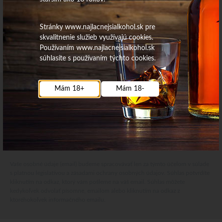
Stránky www.najlacnejsialkohol.sk pre
skvalitnenie služieb využívajú cookies.
Používaním www.najlacnejsialkohol.sk
súhlasíte s používaním týchto cookies.
Mám 18+
Mám 18-
Najdôležitejšie novinky priamo na váš email
Získajte zaujímavé informácie vždy medzi prvými
Odoberať
Vaše osobné údaje (email) budeme spracovávať len za týmto účelom v súlade
s platnou legislatívou a zásadami ochrany osobných údajov. Súhlas potvrdíte
kliknutím na odkaz, ktorý vám pošleme na váš email. Súhlas môžete
kedykoľvek odvolať písomne, emailom alebo kliknutím na odkaz z
ktoréhokoľvek informačného emailu.