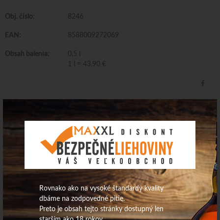
Obj. čislo:
8246
EAN:
8588009272069
Obsah balenia:
0,5 l
1 l = 43,90 €
Zázvorový likér zingi 50% 0,5L
Dodávateľ/Distribútor: HELIX Co. s.r.o.
Krajina pôvodu: Slovensko Obsah alkoholu: 32,0 obj.%
Rovnako ako na vysoké štandardy kvality
dbáme na zodpovedné pitie.
Preto je obsah tejto stránky dostupný len
starším ako 18 rokov.