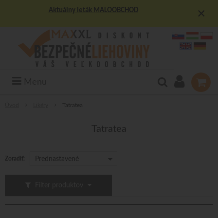
×
Aktuálny leták MALOOBCHOD
Menu
Úvod
Likéry
Tatratea
Tatratea
Zoradiť:
Prednastavené
Filter produktov