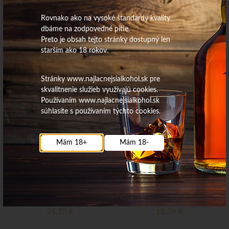
Rovnako ako na vysoké štandardy kvality
dbáme na zodpovedné pitie.
Preto je obsah tejto stránky dostupný len
19,10
€
starším ako 18 rokov.
15,97
€
Na sklade
Stránky www.najlacnejsialkohol.sk pre
Na sklade
skvalitnenie služieb využívajú cookies.
Používaním www.najlacnejsialkohol.sk
súhlasíte s používaním týchto cookies.
Tatratea 67% 0,7L apple&pear
TATRATEA 42% 0,7L
Mám 18+
Mám 18-
24,15
€
18,39
€