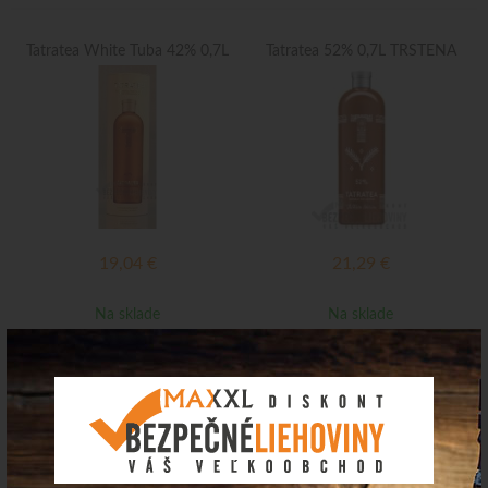
Tatratea White Tuba 42% 0,7L
Tatratea 52% 0,7L TRSTENÁ
19,04
€
21,29
€
Na sklade
Na sklade
TATRATEA Set Mini II.séria
Tatratea 47% 0,7L Flower tea
17%-67% 6x0,04L