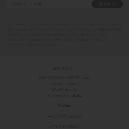
Odoberať
Vaše osobné údaje (email) budeme spracovávať len za týmto účelom v súlade
s platnou legislatívou a zásadami ochrany osobných údajov. Súhlas potvrdíte
kliknutím na odkaz, ktorý vám pošleme na váš email. Súhlas môžete
kedykoľvek odvolať písomne, emailom alebo kliknutím na odkaz z
ktoréhokoľvek informačného emailu.
KONTAKT
BEZPEČNÉ LIEHOVINY s.r.o.
Železničná 665
04951 Brzotín
Slovenská republika
Telefón:
+421 904 918 077
+421 910 908 021