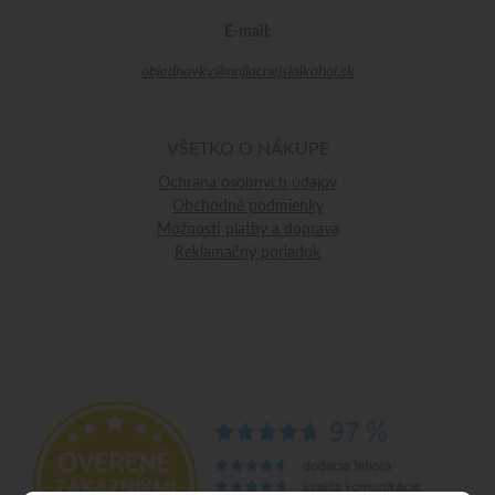
E-mail:
objednavky@najlacnejsialkohol.sk
VŠETKO O NÁKUPE
Ochrana osobných údajov
Obchodné podmienky
Možnosti platby a doprava
Reklamačný poriadok