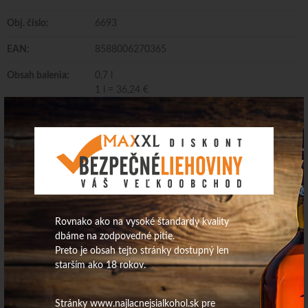
Obj. čislo:
6693
EAN:
8588006270365
Obsah balenia:
0,7 l
1 l = 36,24 €
Rovnako ako na vysoké štandardy kvality
dbáme na zodpovedné pitie.
Preto je obsah tejto stránky dostupný len
starším ako 18 rokov.
Stránky www.najlacnejsialkohol.sk pre