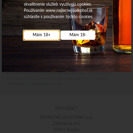
skvalitnenie služieb využívajú cookies.
Používaním www.najlacnejsialkohol.sk
súhlasíte s používaním týchto cookies.
Najdôležitejšie novinky priamo na váš email
Získajte zaujímavé informácie vždy medzi prvými
Mám 18+
Mám 18-
Odoberať
Vaše osobné údaje (email) budeme spracovávať len za týmto účelom v súlade
s platnou legislatívou a zásadami ochrany osobných údajov. Súhlas potvrdíte
kliknutím na odkaz, ktorý vám pošleme na váš email. Súhlas môžete
kedykoľvek odvolať písomne, emailom alebo kliknutím na odkaz z
ktoréhokoľvek informačného emailu.
KONTAKT
BEZPEČNÉ LIEHOVINY s.r.o.
Železničná 665
04951 Brzotín