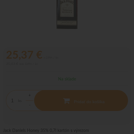
25,37
€
s DPH / ks
20,63 €
bez DPH / ks
Na sklade
+
ks
Pridať do košíka
-
Jack Daniels Honey 35% 0,7l kartón s výrezom