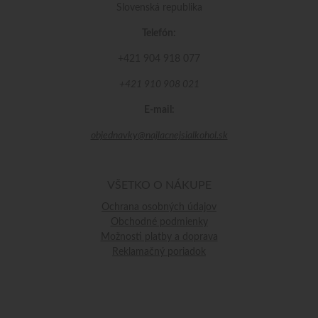
Slovenská republika
Telefón:
+421 904 918 077
+421 910 908 021
E-mail:
objednavky@najlacnejsialkohol.sk
VŠETKO O NÁKUPE
Ochrana osobných údajov
Obchodné podmienky
Možnosti platby a doprava
Reklamačný poriadok