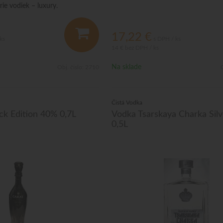
rie vodiek – luxury.
17,22
€
ks
s DPH / ks
14 €
bez DPH / ks
Na sklade
Obj. čislo:
2710
O
Čistá Vodka
ck Edition 40% 0,7L
Vodka Tsarskaya Charka Sil
0,5L