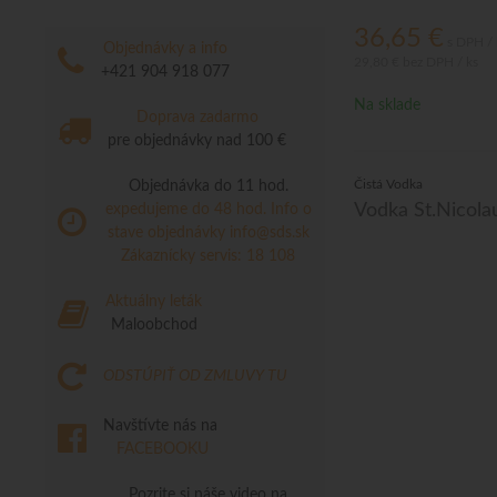
36,65
€
s DPH / 
Objednávky a info
29,80 €
bez DPH / ks
+421 904 918 077
Na sklade
Doprava zadarmo
pre objednávky nad 100 €
Čistá Vodka
Objednávka do 11 hod.
Vodka St.Nicola
expedujeme do 48 hod.
Info o
stave objednávky
info@sds.sk
Zákaznícky servis: 18 108
Aktuálny leták
Maloobchod
ODSTÚPIŤ OD ZMLUVY TU
Navštívte nás na
FACEBOOKU
Pozrite si náše video na