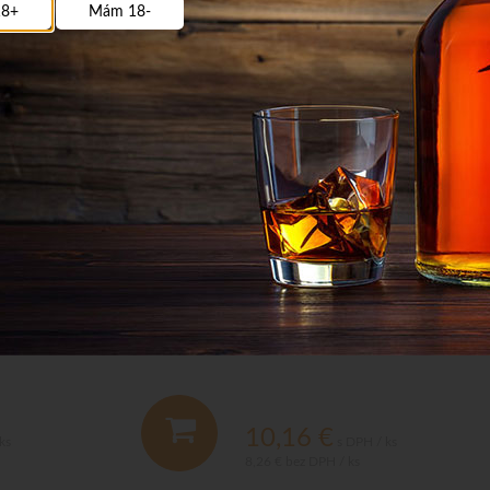
8+
Mám 18-
 vyrobenej z veľmi jemného liehu
Vodka Fishing Classic 40% 0,7 L
horca do jemne horkej chuti.
10,16
€
ks
s DPH / ks
8,26 €
bez DPH / ks