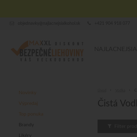
objednavky@najlacnejsialkohol.sk
+421 904 918 077
NAJLACNEJSI
Úvod
Vodka
Č
Novinky
Čistá Vod
Výpredaj
Top ponuka
Brandy
Filter pro
Likéry