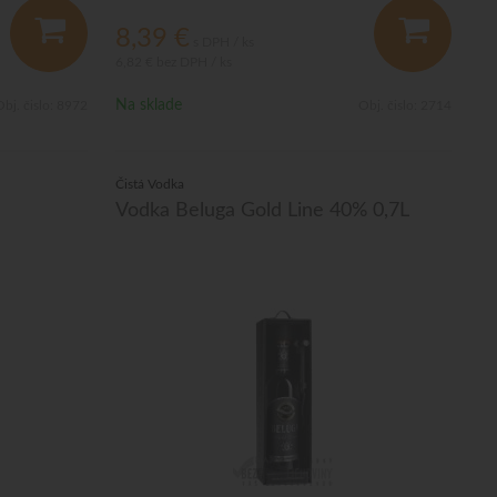
8,39
€
s DPH / ks
6,82 €
bez DPH / ks
Na sklade
bj. čislo:
8972
Obj. čislo:
2714
Čistá Vodka
Vodka Beluga Gold Line 40% 0,7L