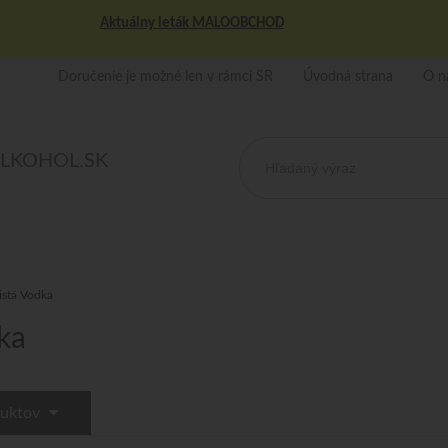
Aktuálny leták MALOOBCHOD
Doručenie je možné len v rámci SR
Úvodná strana
O n
ALKOHOL.SK
istá Vodka
ka
duktov