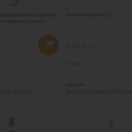
e zaručená dlhoročnou tradíciou
Vodka Triumph 38% 0,5L
ymi vstupnými surovinami.
6,38
€
s DPH / ks
5,19 €
bez DPH / ks
Na sklade
Obj. čislo:
751
O
Čistá Vodka
odka 40% 0,7L
Kapurkova vodka 37,5% 0,7L