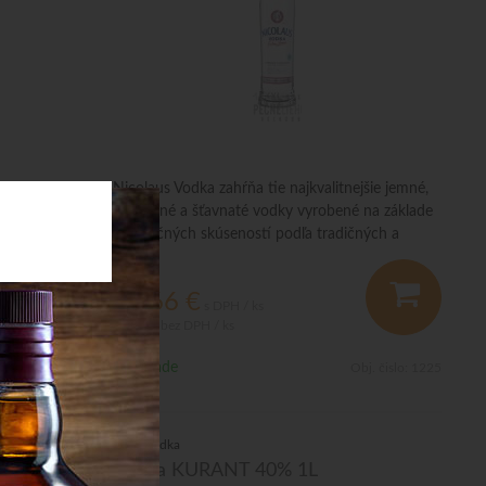
Nicolaus Vodka zahŕňa tie najkvalitnejšie jemné,
ochutené a šťavnaté vodky vyrobené na základe
dlhoročných skúseností podľa tradičných a
overených receptúr.
12,66
€
s DPH / ks
10,29 €
bez DPH / ks
Na sklade
bj. čislo:
1682
Obj. čislo:
1225
Čistá Vodka
,7 L
Vodka KURANT 40% 1L