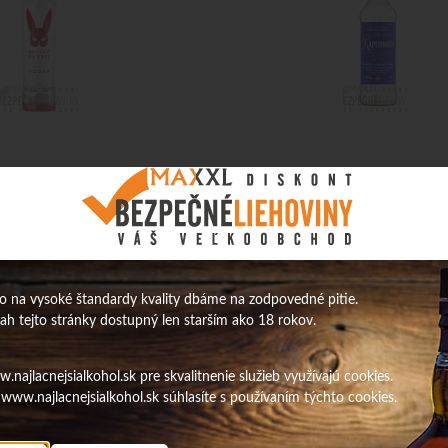
 40% 0,7L
Kapurkova vodka 37,5% 0,7L
7,88
€
ks
s DPH / ks
 na vysoké štandardy kvality dbáme na zodpovedné pitie.
6,41 €
bez DPH / ks
sah tejto stránky dostupný len starším ako 18 rokov.
Na sklade
Obj. čislo:
1678
O
najlacnejsialkohol.sk pre skvalitnenie služieb využívajú cookies.
www.najlacnejsialkohol.sk súhlasíte s používaním týchto cookies.
Čistá Vodka
 0,7L prelika
Vodka Fishing Classic 40% 0