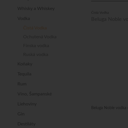
Whisky a Whiskey
Čistá Vodka
Vodka
Beluga Noble v
Čistá Vodka
Ochutená Vodka
Fínska vodka
Ruská vodka
Koňaky
Tequila
Rum
Víno, Šampanské
Liehoviny
Beluga Noble vodka
Gin
Destiláty