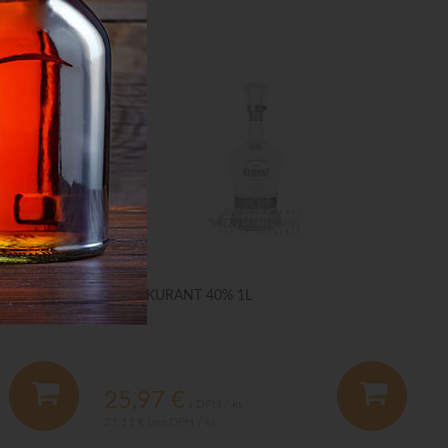
Vodka KURANT 40% 1L
25,97
€
s DPH / ks
21,11 €
bez DPH / ks