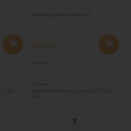
Vodka Beluga Gold Line 40% 0,7L
148,56
€
s DPH / ks
120,78 €
bez DPH / ks
Na sklade
bj. čislo:
8049
Obj. čislo:
2764
Čistá Vodka
 /12ks
Vodka Nicolaus ex. jemná 1L 37,5%
/8ks