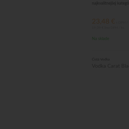
najkvalitnejšej kategó
23,48
€
s DPH / 
19,09 €
bez DPH / ks
Na sklade
Čistá Vodka
Vodka Carat Bla