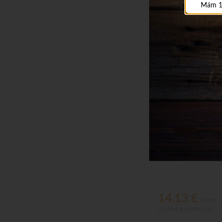
Mám 1
Chuť kvalitnej vodky
dopĺňa výluh koreňa 
14,13
€
s DPH / 
11,49 €
bez DPH / ks