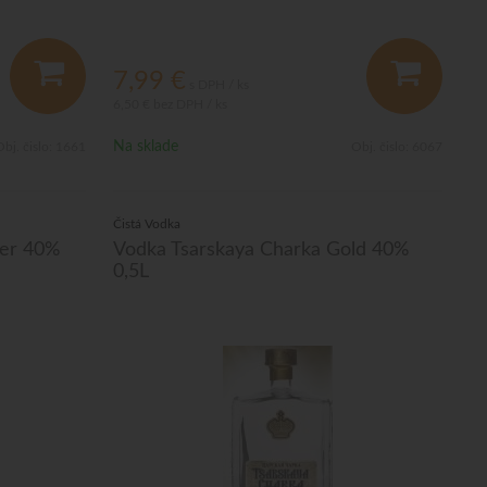
7,99
€
s DPH / ks
6,50 €
bez DPH / ks
Na sklade
bj. čislo:
1661
Obj. čislo:
6067
Čistá Vodka
ver 40%
Vodka Tsarskaya Charka Gold 40%
0,5L