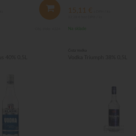
15,11
€
ks
s DPH / ks
12,28 €
bez DPH / ks
Na sklade
Obj. čislo:
4324
O
Čistá Vodka
us 40% 0,5L
Vodka Triumph 38% 0,5L