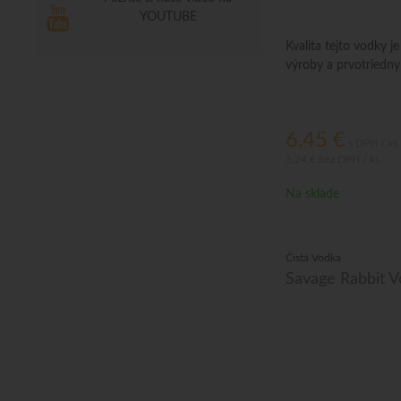
YOUTUBE
Kvalita tejto vodky j
výroby a prvotriedn
6,45
€
s DPH / ks
5,24 €
bez DPH / ks
Na sklade
Čistá Vodka
Savage Rabbit V