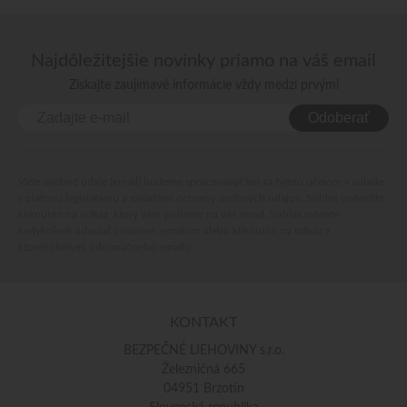
Najdôležitejšie novinky priamo na váš email
Získajte zaujímavé informácie vždy medzi prvými
Odoberať
Vaše osobné údaje (email) budeme spracovávať len za týmto účelom v súlade
s platnou legislatívou a zásadami ochrany osobných údajov. Súhlas potvrdíte
kliknutím na odkaz, ktorý vám pošleme na váš email. Súhlas môžete
kedykoľvek odvolať písomne, emailom alebo kliknutím na odkaz z
ktoréhokoľvek informačného emailu.
KONTAKT
BEZPEČNÉ LIEHOVINY s.r.o.
Železničná 665
04951 Brzotín