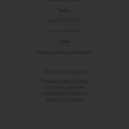
Slovenská republika
Telefón:
+421 904 918 077
+421 910 908 021
E-mail:
objednavky@najlacnejsialkohol.sk
VŠETKO O NÁKUPE
Ochrana osobných údajov
Obchodné podmienky
Možnosti platby a doprava
Reklamačný poriadok