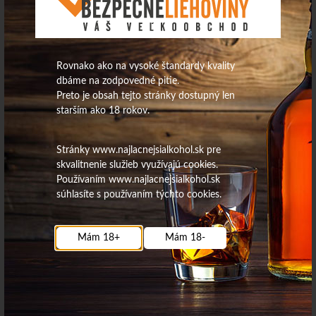
Rovnako ako na vysoké štandardy kvality
dbáme na zodpovedné pitie.
Preto je obsah tejto stránky dostupný len
starším ako 18 rokov.
17,22
€
7,99
€
Stránky www.najlacnejsialkohol.sk pre
Na sklade
Na sklade
skvalitnenie služieb využívajú cookies.
Používaním www.najlacnejsialkohol.sk
súhlasíte s používaním týchto cookies.
Vodka Carat Black Edition 40%
Vodka Tsarskaya Charka Silver
0,7L
40% 0,5L
Mám 18+
Mám 18-