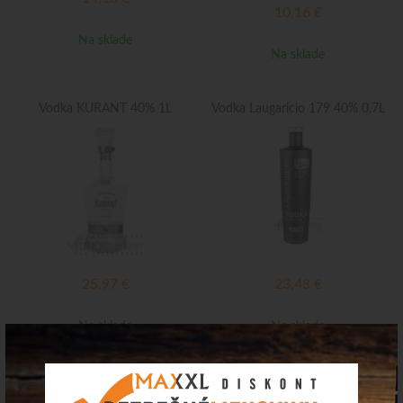
10,16
€
Na sklade
Na sklade
Vodka KURANT 40% 1L
Vodka Laugaricio 179 40% 0,7L
25,97
€
23,48
€
Na sklade
Na sklade
Vodka FLAME 40% 0,7L
Vodka J FAJNA 40% 0,7L