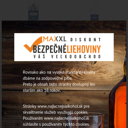
6,45
€
15,44
€
Na sklade
Na sklade
Stolichnaya 0,7L 40%
Vodka Triumph 38% 0,5L
Rovnako ako na vysoké štandardy kvality
dbáme na zodpovedné pitie.
Preto je obsah tejto stránky dostupný len
starším ako 18 rokov.
Stránky www.najlacnejsialkohol.sk pre
skvalitnenie služieb využívajú cookies.
Používaním www.najlacnejsialkohol.sk
13,64
€
6,38
€
súhlasíte s používaním týchto cookies.