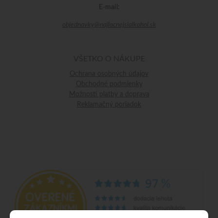
E-mail:
objednavky@najlacnejsialkohol.sk
VŠETKO O NÁKUPE
Ochrana osobných údajov
Obchodné podmienky
Možnosti platby a doprava
Reklamačný poriadok