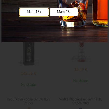
Na sklade
Na sklade
Mám 18+
Mám 18-
Vodka Beluga Gold Line 40%
Savage Rabbit Vodka 40% 0,7L
0,7L
15,49
€
148,56
€
Na sklade
Na sklade
Kapurkova vodka 37,5% 0,7L
Vodka Nicolaus ex. jemná 1L
/12ks
37,5% /8ks