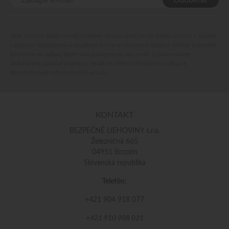
Vaše osobné údaje (email) budeme spracovávať len za týmto účelom v súlade
s platnou legislatívou a zásadami ochrany osobných údajov. Súhlas potvrdíte
kliknutím na odkaz, ktorý vám pošleme na váš email. Súhlas môžete
kedykoľvek odvolať písomne, emailom alebo kliknutím na odkaz z
ktoréhokoľvek informačného emailu.
KONTAKT
BEZPEČNÉ LIEHOVINY s.r.o.
Železničná 665
04951 Brzotín
Slovenská republika
Telefón:
+421 904 918 077
+421 910 908 021