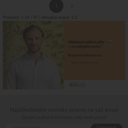
1
2
Produkty:
1
-
24
/
47
| Aktuálna strana:
1
/
2
Najdôležitejšie novinky priamo na váš email
Získajte zaujímavé informácie vždy medzi prvými
Odoberať