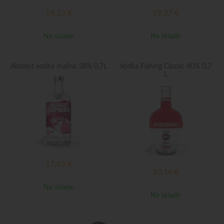
14,13
€
19,27
€
Na sklade
Na sklade
Absolut vodka malina 38% 0,7L
Vodka Fishing Classic 40% 0,7
L
17,63
€
10,16
€
Na sklade
Na sklade