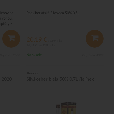
liehovina
Podvihorlatská Slivovica 50% 0,5L
ou vôňou,
eptúry z
ších odrôd
20,19
€
s DPH / ks
16,41 €
bez DPH / ks
Na sklade
bj. čislo:
2038
Obj. čislo:
4997
Slivovica
á 2020
Sliv.kosher biela 50% 0,7L /jelínek