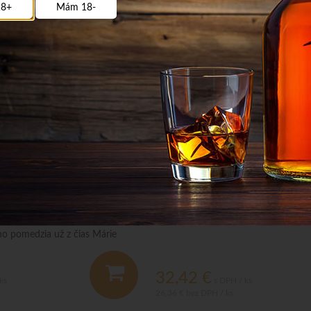
8+
Mám 18-
, bez ktorej sa nemá zo
Domovina Slivovica 52% 0,7L
 Povestná ovocinárska tradícia
o pomedzia už z čias Márie
radíciu tohto destilátu zo sliviek.
32,42
€
ks
s DPH / ks
26,36 €
bez DPH / ks