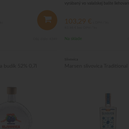
vyrábaný vo valašskej bašte liehovar
Vizovice.
103,29
€
ks
s DPH / ks
83,98 €
bez DPH / ks
Na sklade
Obj. čislo:
4349
O
Slivovica
a budík 52% 0,7l
Marsen slivovica Traditional