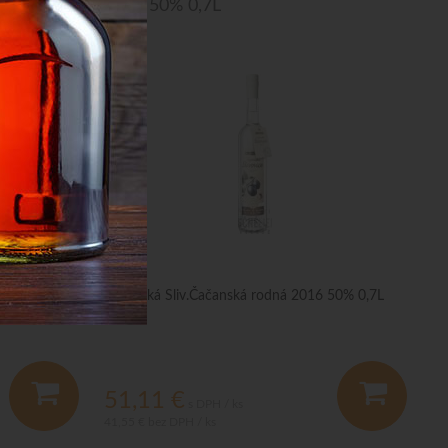
2019 50% 0,7L
Vizovická Sliv.Čačanská rodná 2016 50% 0,7L
51,11
€
s DPH / ks
41,55 €
bez DPH / ks