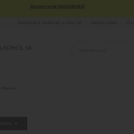
Aktuálny leták MALOOBCHOD
Doručenie je možné len v rámci SR
Úvodná strana
O n
ALKOHOL.SK
Slivovica
duktov