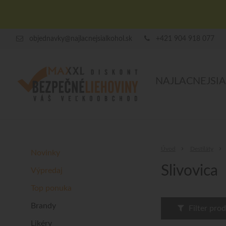
objednavky@najlacnejsialkohol.sk
+421 904 918 077
NAJLACNEJSI
Úvod
Destiláty
Novinky
Slivovica
Výpredaj
Top ponuka
Brandy
Filter pro
Likéry