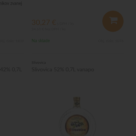
níkov zvanej
30,27
€
s DPH / ks
24,61 €
bez DPH / ks
Na sklade
bj. čislo:
1839
Obj. čislo:
1076
Slivovica
 42% 0,7L
Slivovica 52% 0,7L vanapo