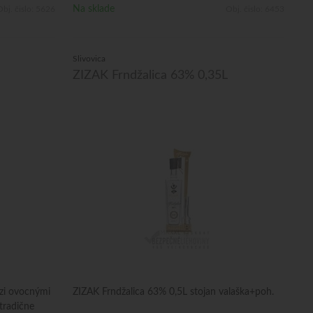
Na sklade
bj. čislo:
5626
Obj. čislo:
6453
Slivovica
ZIZAK Frndžalica 63% 0,35L
dzi ovocnými
ZIZAK Frndžalica 63% 0,5L stojan valaška+poh.
 tradične