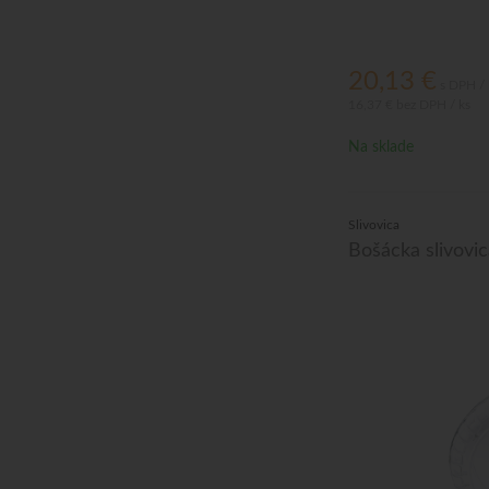
20,13
€
s DPH / 
16,37 €
bez DPH / ks
Na sklade
Slivovica
Bošácka slivovic