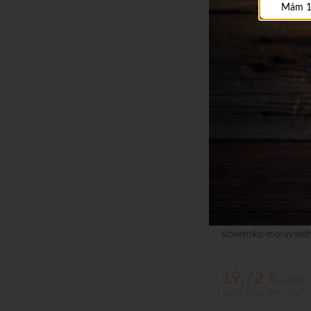
Mám 1
Svetoznáma slivovica
Slovenska odchádzať.
slovensko-moravskéh
Terézie začala písať t
19,72
€
s DPH / 
16,03 €
bez DPH / ks