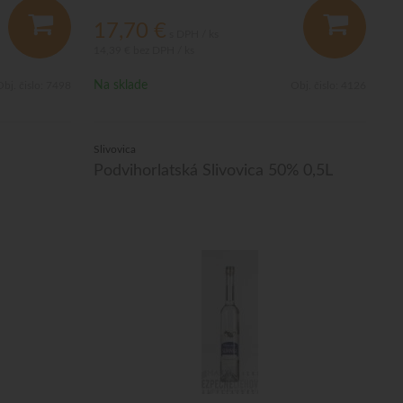
17,70
€
s DPH / ks
14,39 €
bez DPH / ks
Na sklade
bj. čislo:
7498
Obj. čislo:
4126
Slivovica
Podvihorlatská Slivovica 50% 0,5L