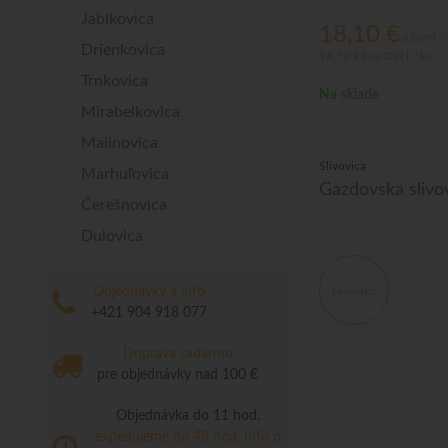
Jablkovica
18,10
€
s DPH / 
Drienkovica
14,72 €
bez DPH / ks
Trnkovica
Na sklade
Mirabelkovica
Malinovica
Slivovica
Marhuľovica
Gazdovska slivo
Čerešnovica
Dulovica
Objednávky a info
Novinka
+421 904 918 077
Doprava zadarmo
pre objednávky nad 100 €
Objednávka do 11 hod.
expedujeme do 48 hod.
Info o