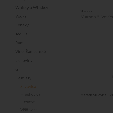
Whisky a Whiskey
Slivovica
Vodka
Marsen Slivovic
Koňaky
Tequila
Rum
Víno, Šampanské
Liehoviny
Gin
Destiláty
Slivovica
Hruškovica
Marsen Slivovica 52
Ostatné
Višňovica