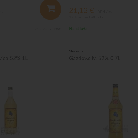
21,13
€
ks
s DPH / ks
17,18 €
bez DPH / ks
Na sklade
Obj. čislo:
4090
O
Slivovica
vica 52% 1L
Gazdov.sliv. 52% 0,7L