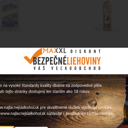
52% 0,7L
Vizovická slivovica 50% 2014 0,7L
47,17
€
ks
s DPH / ks
 na vysoké štandardy kvality dbáme na zodpovedné pitie.
38,35 €
bez DPH / ks
sah tejto stránky dostupný len starším ako 18 rokov.
Na sklade
Obj. čislo:
3912
O
najlacnejsialkohol.sk pre skvalitnenie služieb využívajú cookies.
www.najlacnejsialkohol.sk súhlasíte s používaním týchto cookies.
Slivovica
ka 52% 0,7L okrúhla
Domovina Slivovica 52% 0,7