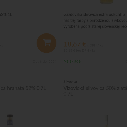
 52% 1L
Gazdovská slivovica extra ušľachtilá 
nažltlej farby s prirodzenou slivkov
vyrobená podľa starej slovenskej rec
čistého destilátu, získaného z najlep
sliviek pokročilej zrelosti.
18,67
€
ks
s DPH / ks
15,18 €
bez DPH / ks
Na sklade
Obj. čislo:
5554
O
Slivovica
ica hranatá 52% 0,7L
Vizovická slivovica 50% zlat
0,7L