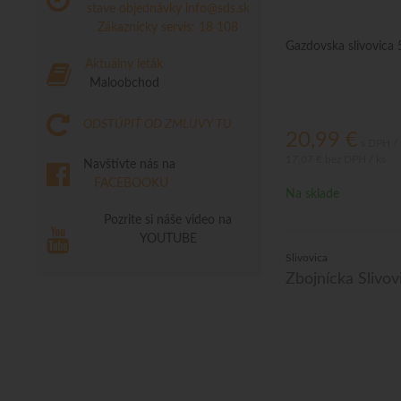
stave objednávky
info@sds.sk
Zákaznícky servis: 18 108
Gazdovska slivovica
Aktuálny leták
Maloobchod
ODSTÚPIŤ OD ZMLUVY TU
20,99
€
s DPH / 
17,07 €
bez DPH / ks
Navštívte nás na
FACEBOOKU
Na sklade
Pozrite si náše video na
YOUTUBE
Slivovica
Zbojnícka Slivov