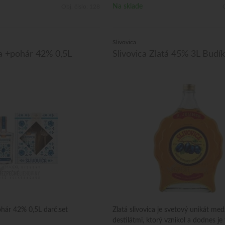
Na sklade
Obj. čislo:
128
O
Slivovica
a +pohár 42% 0,5L
Slivovica Zlatá 45% 3L Budík
hár 42% 0,5L darč.set
Zlatá slivovica je svetový unikát me
destilátmi, ktorý vznikol a dodnes je