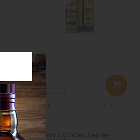
42
€
s DPH / ks
34,15 €
bez DPH / ks
Na sklade
bj. čislo:
8758
Obj. čislo:
1842
Slivovica
L
Vizovická Sliv.Čačanská lep. biela