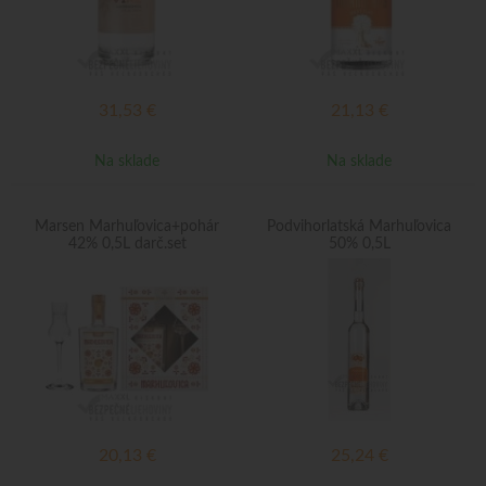
31,53
€
21,13
€
Na sklade
Na sklade
Marsen Marhuľovica+pohár
Podvihorlatská Marhuľovica
42% 0,5L darč.set
50% 0,5L
20,13
€
25,24
€