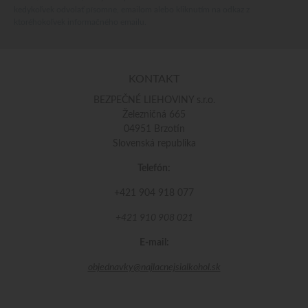
kedykoľvek odvolať písomne, emailom alebo kliknutím na odkaz z
ktoréhokoľvek informačného emailu.
KONTAKT
BEZPEČNÉ LIEHOVINY s.r.o.
Železničná 665
04951 Brzotín
Slovenská republika
Telefón:
+421 904 918 077
+421 910 908 021
E-mail:
objednavky@najlacnejsialkohol.sk