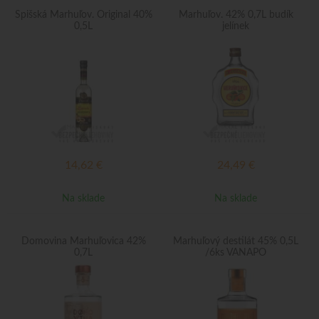
Spišská Marhuľov. Original 40%
Marhuľov. 42% 0,7L budík
0,5L
jelínek
14,62
€
24,49
€
Na sklade
Na sklade
Domovina Marhuľovica 42%
Marhuľový destilát 45% 0,5L
0,7L
/6ks VANAPO