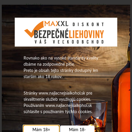
Na sklade
Na sklade
Marhuľovica Traditional 42%
Zbojnícka Marhuľovica hranatá
0,7L/Marsen
42% 0,7L
Rovnako ako na vysoké štandardy kvality
dbáme na zodpovedné pitie.
Preto je obsah tejto stránky dostupný len
starším ako 18 rokov.
21,55
€
17,26
€
Stránky www.najlacnejsialkohol.sk pre
Na sklade
Na sklade
skvalitnenie služieb využívajú cookies.
Používaním www.najlacnejsialkohol.sk
súhlasíte s používaním týchto cookies.
Produkty:
8
| Aktuálna strana:
1
/
1
Mám 18+
Mám 18-