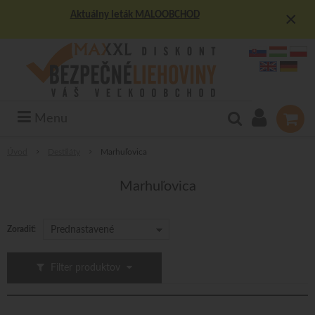
×
Aktuálny leták MALOOBCHOD
Menu
Úvod
Destiláty
Marhuľovica
Marhuľovica
Zoradiť:
Prednastavené
Filter produktov