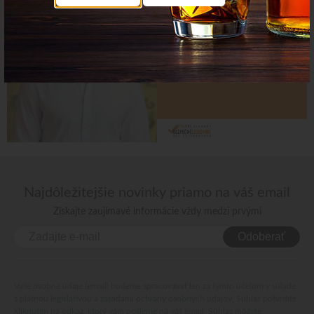
Najdôležitejšie novinky priamo na váš email
Získajte zaujímavé informácie vždy medzi prvými
Odoberať
Vaše osobné údaje (email) budeme spracovávať len za týmto účelom v súlade
s platnou legislatívou a zásadami ochrany osobných údajov. Súhlas potvrdíte
kliknutím na odkaz, ktorý vám pošleme na váš email. Súhlas môžete