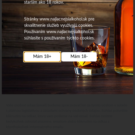
starším ako 18 rokov.
Stránky www.najlacnejsialkohol.sk pre
skvalitnenie služieb využívajú cookies.
Používaním www.najlacnejsialkohol.sk
súhlasíte s používaním týchto cookies.
Mám 18+
Mám 18-
Najdôležitejšie novinky priamo na váš email
Získajte zaujímavé informácie vždy medzi prvými
Odoberať
Vaše osobné údaje (email) budeme spracovávať len za týmto účelom v súlade
s platnou legislatívou a zásadami ochrany osobných údajov. Súhlas potvrdíte
kliknutím na odkaz, ktorý vám pošleme na váš email. Súhlas môžete
kedykoľvek odvolať písomne, emailom alebo kliknutím na odkaz z
ktoréhokoľvek informačného emailu.