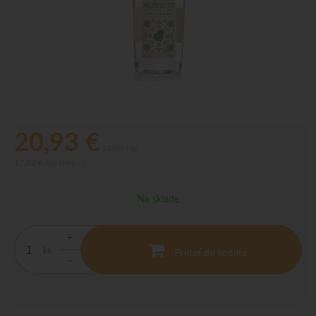
20,93
€
s DPH / ks
17,02 €
bez DPH / ks
Na sklade
+
ks
Pridať do košíka
-