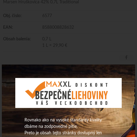
Marsen Hruškovica 42% 0,7L Traditional
Obj. čislo:
6577
EAN:
8588008828632
Obsah balenia:
0,7 L
1 L = 29,90 €
Marsen Hruškovica 42% 0,7L Traditional
Dodávateľ/Distribútor: Fruit Distillery Cooperation s.r.o.
Krajina pôvodu: Slovensko Obsah alkoholu: 42,0 obj.%
Rovnako ako na vysoké štandardy kvality
dbáme na zodpovedné pitie.
Preto je obsah tejto stránky dostupný len