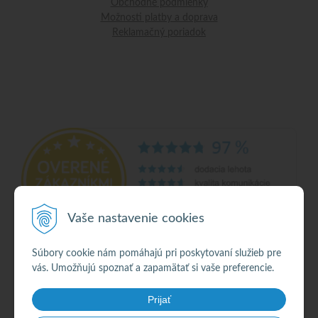
Obchodné podmienky
Možnosti platby a doprava
Reklamačný poriadok
Vaše nastavenie cookies
Súbory cookie nám pomáhajú pri poskytovaní služieb pre
vás. Umožňujú spoznať a zapamätať si vaše preferencie.
© 2026 Alkohol •
NextShop
&
e-shop Pohoda Connector
by
NextCom s.r.o.
Prijať