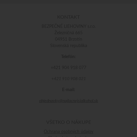
KONTAKT
BEZPEČNÉ LIEHOVINY s.r.o.
Železničná 665
04951 Brzotín
Slovenská republika
Telefón:
+421 904 918 077
+421 910 908 021
E-mail:
objednavky@najlacnejsialkohol.sk
VŠETKO O NÁKUPE
Ochrana osobných údajov