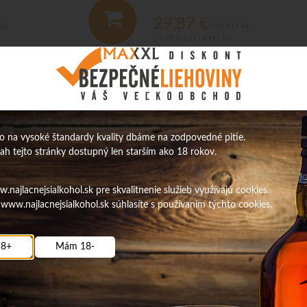
29,87
€
ks
s DPH / ks
24,28 €
bez DPH / ks
Na sklade
Obj. čislo:
4999
O
álna strana:
1
/
1
 na vysoké štandardy kvality dbáme na zodpovedné pitie.
sah tejto stránky dostupný len starším ako 18 rokov.
najlacnejsialkohol.sk pre skvalitnenie služieb využívajú cookies.
www.najlacnejsialkohol.sk súhlasíte s používaním týchto cookies.
8+
Mám 18-