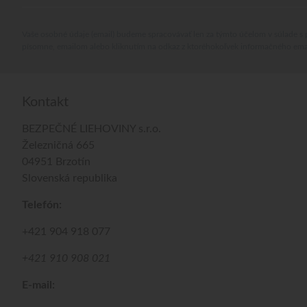
Vaše osobné údaje (email) budeme spracovávať len za týmto účelom v súlade s 
písomne, emailom alebo kliknutím na odkaz z ktoréhokoľvek informačného ema
Kontakt
BEZPEČNÉ LIEHOVINY s.r.o.
Železničná 665
04951 Brzotín
Slovenská republika
Telefón:
+421 904 918 077
+421 910 908 021
E-mail: