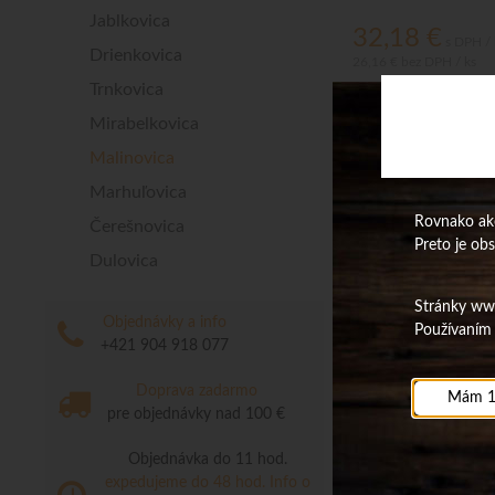
Jablkovica
32,18
€
s DPH / 
Drienkovica
26,16 €
bez DPH / ks
Trnkovica
Na sklade
Mirabelkovica
Malinovica
Marhuľovica
Produkty:
2
| Aktu
Rovnako ako
Čerešnovica
Preto je ob
Dulovica
Stránky www.
Objednávky a info
Používaním 
+421 904 918 077
Doprava zadarmo
Mám 1
pre objednávky nad 100 €
Objednávka do 11 hod.
expedujeme do 48 hod.
Info o