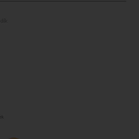
dík
ek