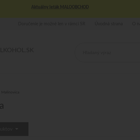
Aktuálny leták MALOOBCHOD
Doručenie je možné len v rámci SR
Úvodná strana
O n
ALKOHOL.SK
Malinovica
a
duktov