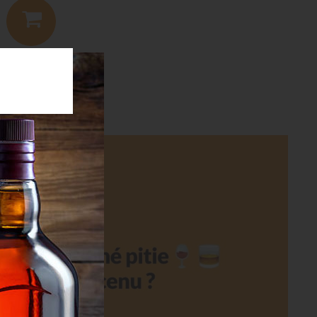
bj. čislo:
3657