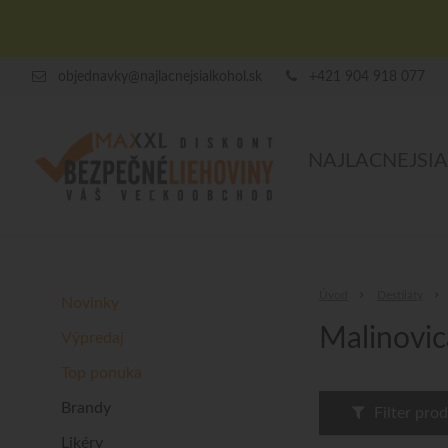
objednavky@najlacnejsialkohol.sk
+421 904 918 077
NAJLACNEJSI
Úvod
Destiláty
Novinky
Malinovic
Výpredaj
Top ponuka
Brandy
Filter pro
Likéry