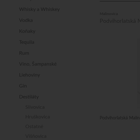
Whisky a Whiskey
Malinovica
Vodka
Podvihorlatská 
Koňaky
Tequila
Rum
Víno, Šampanské
Liehoviny
Gin
Destiláty
Slivovica
Hruškovica
Podvihorlatská Mali
Ostatné
Višňovica