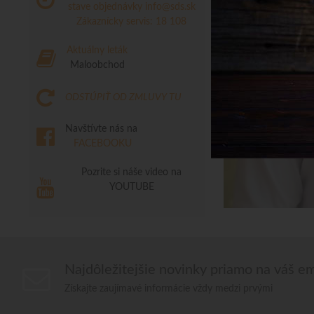
stave objednávky
info@sds.sk
Zákaznícky servis: 18 108
Aktuálny leták
Maloobchod
ODSTÚPIŤ OD ZMLUVY TU
Navštívte nás na
FACEBOOKU
Pozrite si náše video na
YOUTUBE
Najdôležitejšie novinky priamo na váš em
Získajte zaujímavé informácie vždy medzi prvými