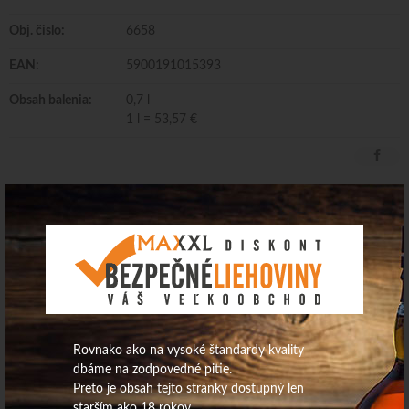
Obj. čislo:
6658
EAN:
5900191015393
Obsah balenia:
0,7 l
1 l = 53,57 €
Martell VS 0,7l 40%+1pohár
Dodávateľ/Distribútor: Pernod Ricard Slovakia s.r.o.
Krajina pôvodu: Guatemala Obsah alkoholu: 40,0 obj.%
Rovnako ako na vysoké štandardy kvality
dbáme na zodpovedné pitie.
Preto je obsah tejto stránky dostupný len
starším ako 18 rokov.