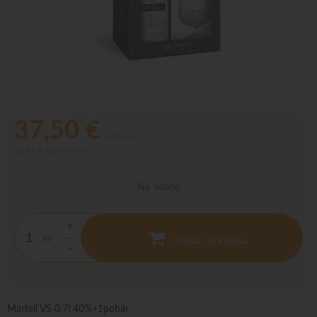
37,50
€
s DPH / ks
30,49 €
bez DPH / ks
Na sklade
+
ks
Pridať do košíka
-
Martell VS 0,7l 40%+1pohár