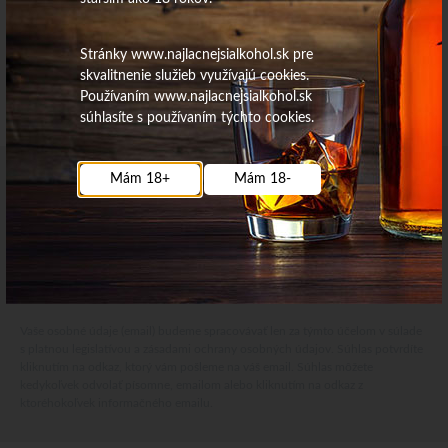
Stránky www.najlacnejsialkohol.sk pre
skvalitnenie služieb využívajú cookies.
Používaním www.najlacnejsialkohol.sk
súhlasíte s používaním týchto cookies.
Mám 18+
Mám 18-
Najdôležitejšie novinky priamo na váš email
Získajte zaujímavé informácie vždy medzi prvými
Odoberať
Vaše osobné údaje (email) budeme spracovávať len za týmto účelom v súlade
s platnou legislatívou a zásadami ochrany osobných údajov. Súhlas potvrdíte
kliknutím na odkaz, ktorý vám pošleme na váš email. Súhlas môžete
kedykoľvek odvolať písomne, emailom alebo kliknutím na odkaz z
ktoréhokoľvek informačného emailu.