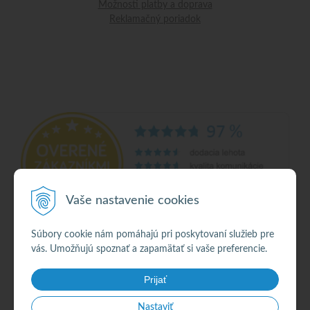
Možnosti platby a doprava
Reklamačný poriadok
Vaše nastavenie cookies
Súbory cookie nám pomáhajú pri poskytovaní služieb pre
vás. Umožňujú spoznať a zapamätať si vaše preferencie.
© 2026 Alkohol •
NextShop
&
e-shop Pohoda Connector
by
NextCom s.r.o.
Prijať
Nastaviť