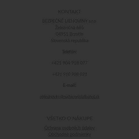
KONTAKT
BEZPEČNÉ LIEHOVINY s.r.o.
Železničná 665
04951 Brzotín
Slovenská republika
Telefón:
+421 904 918 077
+421 910 908 021
E-mail:
objednavky@najlacnejsialkohol.sk
VŠETKO O NÁKUPE
Ochrana osobných údajov
Obchodné podmienky