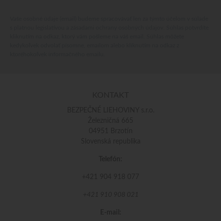
Vaše osobné údaje (email) budeme spracovávať len za týmto účelom v súlade
s platnou legislatívou a zásadami ochrany osobných údajov. Súhlas potvrdíte
kliknutím na odkaz, ktorý vám pošleme na váš email. Súhlas môžete
kedykoľvek odvolať písomne, emailom alebo kliknutím na odkaz z
ktoréhokoľvek informačného emailu.
KONTAKT
BEZPEČNÉ LIEHOVINY s.r.o.
Železničná 665
04951 Brzotín
Slovenská republika
Telefón:
+421 904 918 077
+421 910 908 021
E-mail: