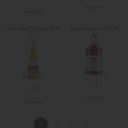
Na sklade
Na sklade
Bombardino La BOmba 14,8%
Žufánek višňovka 0,5l 20%
0,5L
21,48
€
7,33
€
Na sklade
Na sklade
1
2
3
4