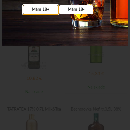
Mám 18+
Mám 18-
Stará myslivecká 35% 0,7l/12
TATRATEA 32% 0,7L
ks
15,33
€
10,82
€
Na sklade
Na sklade
TATRATEA 17% 0,7L Milk&Tea
Becherovka Nefiltr.0,5L 38%