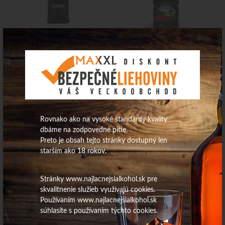
13,76
€
8,87
€
Na sklade
Na sklade
Chiri 50ml /nanuk/120ks
TATRATEA 62% 0,7L
Rovnako ako na vysoké štandardy kvality
dbáme na zodpovedné pitie.
Preto je obsah tejto stránky dostupný len
starším ako 18 rokov.
Stránky www.najlacnejsialkohol.sk pre
skvalitnenie služieb využívajú cookies.
Používaním www.najlacnejsialkohol.sk
0,13
€
22,67
€
súhlasíte s používaním týchto cookies.
Na sklade
Na sklade