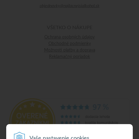
objednavky@najlacnejsialkohol.sk
VŠETKO O NÁKUPE
Ochrana osobných údajov
Obchodné podmienky
Možnosti platby a doprava
Reklamačný poriadok
Vaše nastavenie cookies