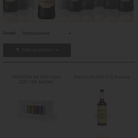
Zoradiť:
Prednastavené
Filter produktov
TATRATEA Set Mini I.séria
Karp.horká 30% 0,5L frucona
22%-72% 6x0,04L
5,05
€