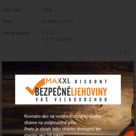
Obj. čislo:
2503
EAN:
8594405111475
Obsah balenia:
0,5 0,5
1 0,5 = 16,70 €
Becherovka Grapefruit 20% 0,5L/12ks
Dodávateľ/Distribútor: Maspex Slovakia Trade s. r. o.
Krajina pôvodu: Česká republika Obsah alkoholu: 20,,0 obj.%
Rovnako ako na vysoké štandardy kvality
dbáme na zodpovedné pitie.
Preto je obsah tejto stránky dostupný len
starším ako 18 rokov.