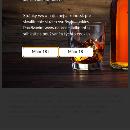
Stránky www.najlacnejsialkohol.sk pre
skvalitnenie služieb využívajú cookies.
Používaním www.najlacnejsialkohol.sk
súhlasíte s používaním týchto cookies.
Mám 18+
Mám 18-
Najdôležitejšie novinky priamo na váš email
Získajte zaujímavé informácie vždy medzi prvými
Odoberať
Vaše osobné údaje (email) budeme spracovávať len za týmto účelom v súlade
s platnou legislatívou a zásadami ochrany osobných údajov. Súhlas potvrdíte
kliknutím na odkaz, ktorý vám pošleme na váš email. Súhlas môžete
kedykoľvek odvolať písomne, emailom alebo kliknutím na odkaz z
ktoréhokoľvek informačného emailu.