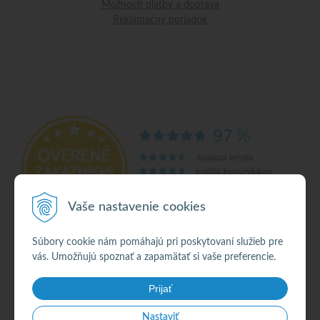
Možnosti platby a doprava
Reklamačný poriadok
Vaše nastavenie cookies
Súbory cookie nám pomáhajú pri poskytovaní služieb pre
vás. Umožňujú spoznať a zapamätať si vaše preferencie.
© 2026 Alkohol •
NextShop
&
e-shop Pohoda Connector
by
NextCom s.r.o.
Prijať
Nastaviť