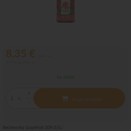
8,35
€
s DPH / ks
6,79 €
bez DPH / ks
Na sklade
+
ks
Pridať do košíka
-
Becherovka Grapefruit 20% 0,5L/