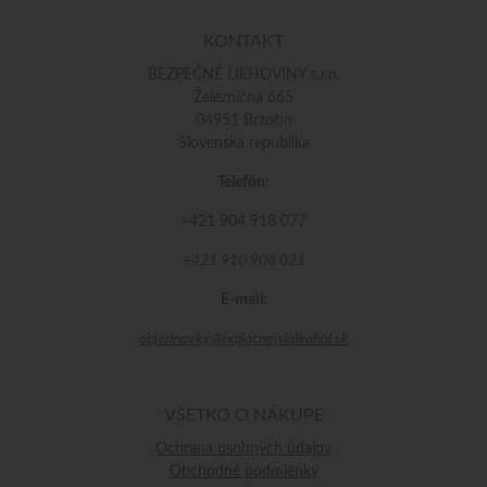
KONTAKT
BEZPEČNÉ LIEHOVINY s.r.o.
Železničná 665
04951 Brzotín
Slovenská republika
Telefón:
+421 904 918 077
+421 910 908 021
E-mail:
objednavky@najlacnejsialkohol.sk
VŠETKO O NÁKUPE
Ochrana osobných údajov
Obchodné podmienky