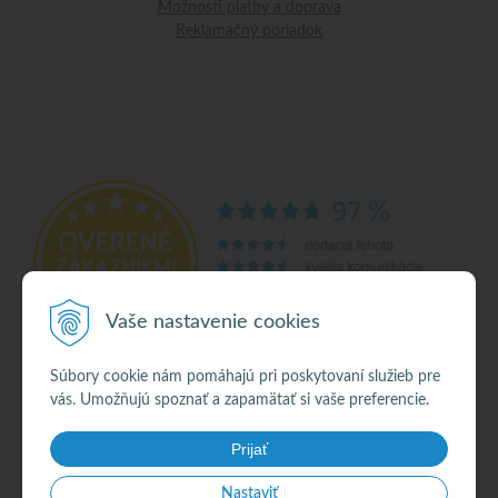
Možnosti platby a doprava
Reklamačný poriadok
Vaše nastavenie cookies
Súbory cookie nám pomáhajú pri poskytovaní služieb pre
vás. Umožňujú spoznať a zapamätať si vaše preferencie.
© 2026 Alkohol •
NextShop
&
e-shop Pohoda Connector
by
NextCom s.r.o.
Prijať
Nastaviť