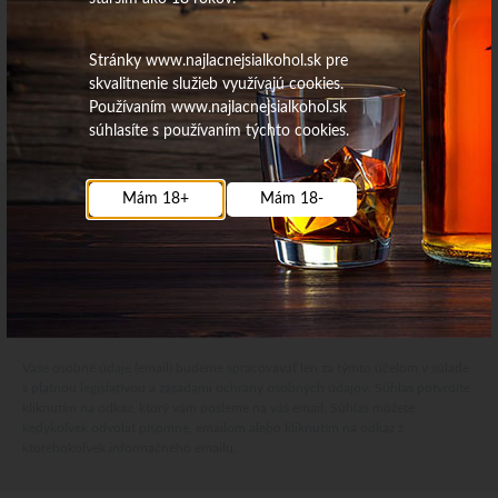
Stránky www.najlacnejsialkohol.sk pre
skvalitnenie služieb využívajú cookies.
Používaním www.najlacnejsialkohol.sk
súhlasíte s používaním týchto cookies.
Mám 18+
Mám 18-
Najdôležitejšie novinky priamo na váš email
Získajte zaujímavé informácie vždy medzi prvými
Odoberať
Vaše osobné údaje (email) budeme spracovávať len za týmto účelom v súlade
s platnou legislatívou a zásadami ochrany osobných údajov. Súhlas potvrdíte
kliknutím na odkaz, ktorý vám pošleme na váš email. Súhlas môžete
kedykoľvek odvolať písomne, emailom alebo kliknutím na odkaz z
ktoréhokoľvek informačného emailu.