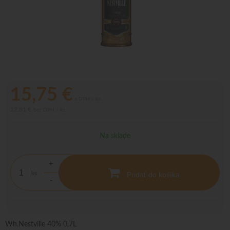
15,75
€
s DPH / ks
12,81 €
bez DPH / ks
Na sklade
+
ks
Pridať do košíka
-
Wh.Nestville 40% 0,7L