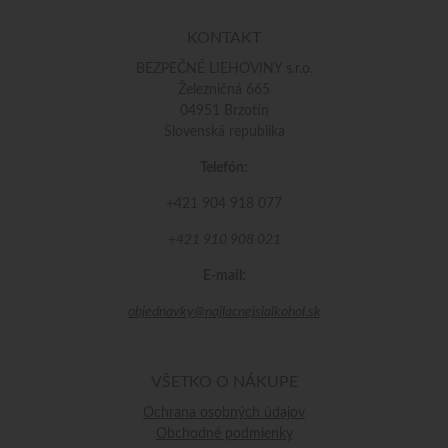
KONTAKT
BEZPEČNÉ LIEHOVINY s.r.o.
Železničná 665
04951 Brzotín
Slovenská republika
Telefón:
+421 904 918 077
+421 910 908 021
E-mail:
objednavky@najlacnejsialkohol.sk
VŠETKO O NÁKUPE
Ochrana osobných údajov
Obchodné podmienky