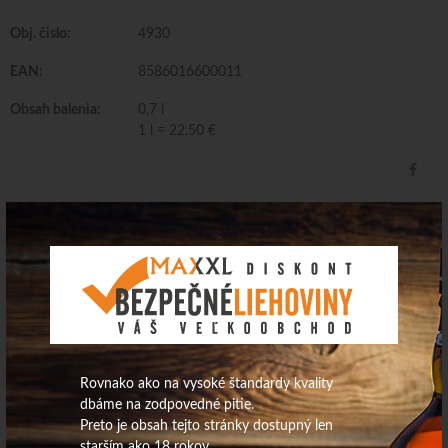
Obj. čislo:
4930
EAN:
8586016600011
Obsah balenia:
0,7 l
1 l = 22,50 €
Wh.Nestville 40% 0,7L
Dodávateľ/Distribútor: GURLEX, s.r.o.
Krajina pôvodu: Slovensko Obsah alkoholu: 40,0 obj.%
Rovnako ako na vysoké štandardy kvality
dbáme na zodpovedné pitie.
Preto je obsah tejto stránky dostupný len
starším ako 18 rokov.