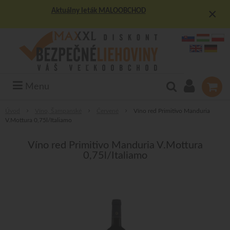
×
Aktuálny leták MALOOBCHOD
Menu
Úvod
Víno, Šampanské
Červené
Víno red Primitivo Manduria
V.Mottura 0,75l/Italiamo
Víno red Primitivo Manduria V.Mottura
0,75l/Italiamo