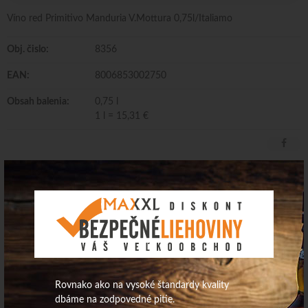
Víno red Primitivo Manduria V.Mottura 0,75l/Italiamo
Obj. čislo:
8356
EAN:
8006853002750
Obsah balenia:
0,75 l
1 l = 15,31 €
Víno red Primitivo Manduria V.Mottura
0,75l/Italiamo
Krajina pôvodu: Taliansko Dodávateľ: Italiamo distribution,s.r.o.
Alergény: obsahuje siričitany Obsah alkoholu: 11%
Rovnako ako na vysoké štandardy kvality
dbáme na zodpovedné pitie.