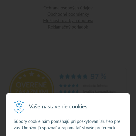
Ochrana osobných údajov
Obchodné podmienky
Možnosti platby a doprava
Reklamačný poriadok
Vaše nastavenie cookies
Súbory cookie nám pomáhajú pri poskytovaní služieb pre
vás. Umožňujú spoznať a zapamätať si vaše preferencie.
© 2026 Alkohol •
NextShop
&
e-shop Pohoda Connector
by
NextCom s.r.o.