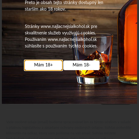
Preto je obsah tejto stránky dostupný len
starším ako 18 rokov.
Stránky www.najlacnejsialkohol.sk pre
skvalitnenie služieb využívajú cookies.
Používaním www.najlacnejsialkohol.sk
súhlasíte s používaním týchto cookies.
Mám 18+
Mám 18-
Najdôležitejšie novinky priamo na váš email
Získajte zaujímavé informácie vždy medzi prvými
Odoberať
Vaše osobné údaje (email) budeme spracovávať len za týmto účelom v súlade
s platnou legislatívou a zásadami ochrany osobných údajov. Súhlas potvrdíte
kliknutím na odkaz, ktorý vám pošleme na váš email. Súhlas môžete
kedykoľvek odvolať písomne, emailom alebo kliknutím na odkaz z