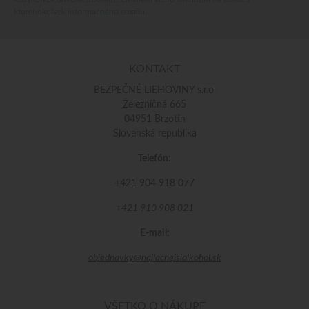
ktoréhokoľvek informačného emailu.
KONTAKT
BEZPEČNÉ LIEHOVINY s.r.o.
Železničná 665
04951 Brzotín
Slovenská republika
Telefón:
+421 904 918 077
+421 910 908 021
E-mail:
objednavky@najlacnejsialkohol.sk
VŠETKO O NÁKUPE