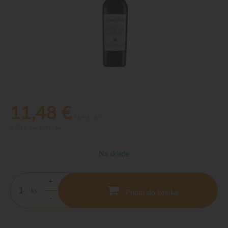
11,48
€
s DPH / ks
9,33 €
bez DPH / ks
Na sklade
+
ks
Pridať do košíka
-