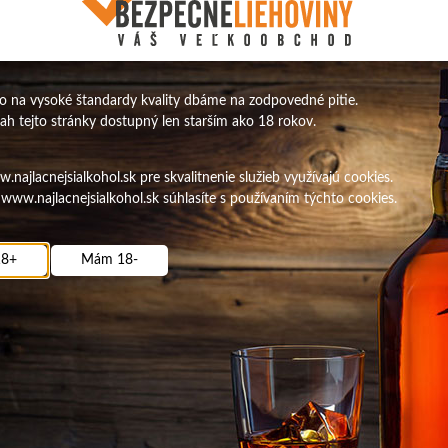
 na vysoké štandardy kvality dbáme na zodpovedné pitie.
sah tejto stránky dostupný len starším ako 18 rokov.
najlacnejsialkohol.sk pre skvalitnenie služieb využívajú cookies.
www.najlacnejsialkohol.sk súhlasíte s používaním týchto cookies.
8+
Mám 18-