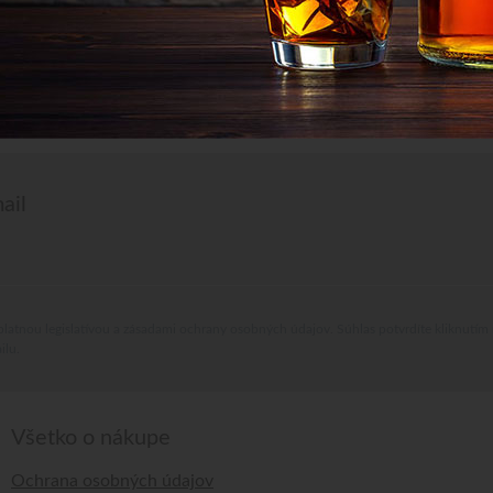
ail
platnou legislatívou a zásadami ochrany osobných údajov. Súhlas potvrdíte kliknutím
ilu.
Všetko o nákupe
Ochrana osobných údajov