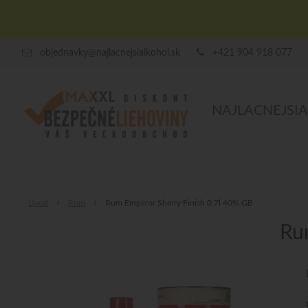
objednavky@najlacnejsialkohol.sk
+421 904 918 077
NAJLACNEJSI
Úvod
Rum
Rum Emperor Sherry Finish 0,7l 40% GB
Ru