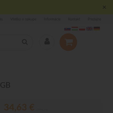
×
ás
Všetko o nákupe
Informácie
Kontakt
Predajne
 GB
34,63
€
s DPH / ks