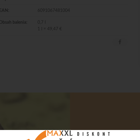
EAN:
6091067481004
Obsah balenia:
0,7 l
1 l = 49,47 €