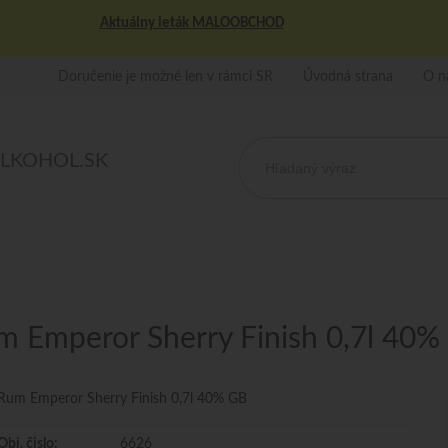
Aktuálny leták MALOOBCHOD
Doručenie je možné len v rámci SR
Úvodná strana
O n
ALKOHOL.SK
m Emperor Sherry Finish 0,7l 40%
Rum Emperor Sherry Finish 0,7l 40% GB
Obj. čislo:
6626