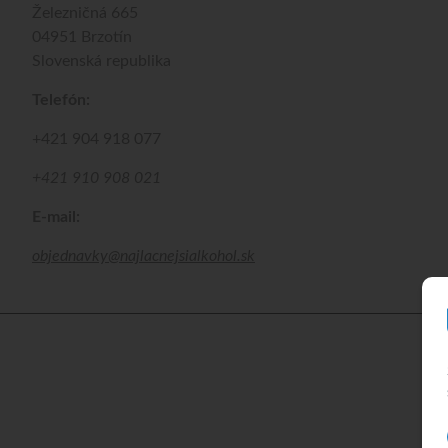
Železničná 665
04951 Brzotín
Slovenská republika
Telefón:
+421 904 918 077
+421 910 908 021
E-mail:
objednavky@najlacnejsialkohol.sk
©