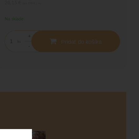
28,15 €
bez DPH / ks
Na sklade
+
Pridať do košíka
ks
-