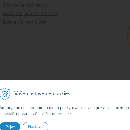
Obchodné podmienky
Možnosti platby a doprava
Reklamačný poriadok
Vaše nastavenie cookies
 2026 Alkohol •
NextShop
&
e-shop Pohoda Connector
by
NextCom s.r.
Súbory cookie nám pomáhajú pri poskytovaní služieb pre vás. Umožňujú
spoznať a zapamätať si vaše preferencie.
Prijať
Nastaviť