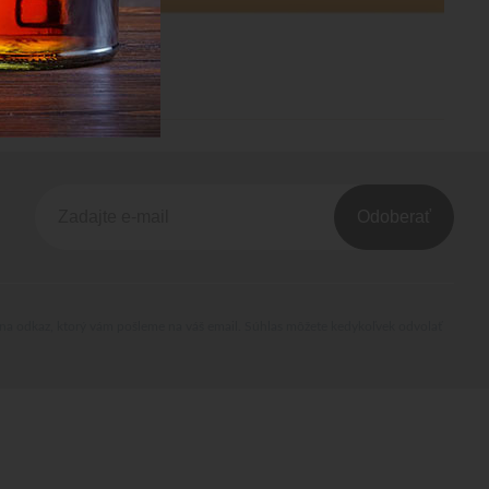
Odoberať
 na odkaz, ktorý vám pošleme na váš email. Súhlas môžete kedykoľvek odvolať