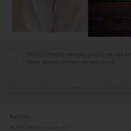
Najdôležitejšie novinky priamo na váš em
Získajte zaujímavé informácie vždy medzi prvými
Vaše osobné údaje (email) budeme spracovávať len za týmto účelom v súlade s 
písomne, emailom alebo kliknutím na odkaz z ktoréhokoľvek informačného ema
Kontakt
BEZPEČNÉ LIEHOVINY s.r.o.