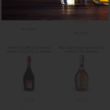
4,80
€
17,22
€
Na sklade
Na sklade
Prosecco ALNE DOC treviso
Víno Gabry Rose Spum.brut La
ext.dry 11% 0,75L La Tordera
tordera 0,75L/italiamo
9,58
€
8,84
€