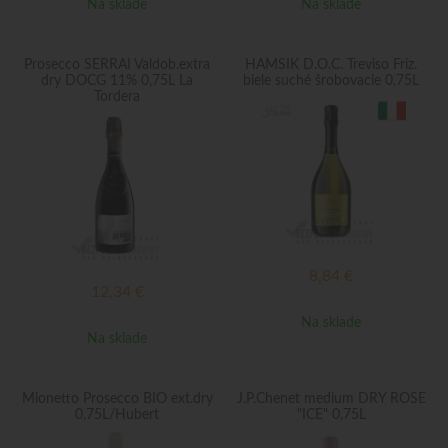
Na sklade
Na sklade
Prosecco SERRAI Valdob.extra
HAMSIK D.O.C. Treviso Friz.
dry DOCG 11% 0,75L La
biele suché šrobovacie 0,75L
Tordera
8,84
€
12,34
€
Na sklade
Na sklade
Mionetto Prosecco BIO ext.dry
J.P.Chenet medium DRY ROSE
0,75L/Hubert
"ICE" 0,75L