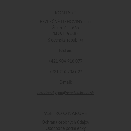
KONTAKT
BEZPEČNÉ LIEHOVINY s.r.o.
Železničná 665
04951 Brzotín
Slovenská republika
Telefón:
+421 904 918 077
+421 910 908 021
E-mail:
objednavky@najlacnejsialkohol.sk
VŠETKO O NÁKUPE
Ochrana osobných údajov
Obchodné podmienky