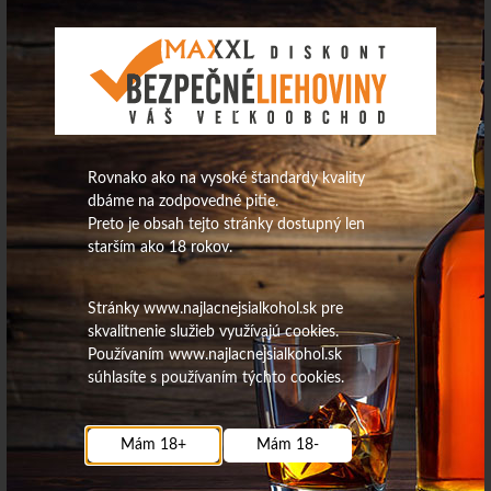
Mionetto proseco 0,75L orange
Hubert Club rose 0,75L
Rovnako ako na vysoké štandardy kvality
dbáme na zodpovedné pitie.
8,43
€
5,31
€
Preto je obsah tejto stránky dostupný len
starším ako 18 rokov.
Na sklade
Na sklade
Stránky www.najlacnejsialkohol.sk pre
skvalitnenie služieb využívajú cookies.
Víno Prosecco DOC Celsole
Prosecco OTREVAL-zero
Používaním www.najlacnejsialkohol.sk
friz.Tappo stelvin šrub.0,75L
Valdob.extra brut DOCG 075L
La Tordera
súhlasíte s používaním týchto cookies.
Top ponuka
Mám 18+
Mám 18-