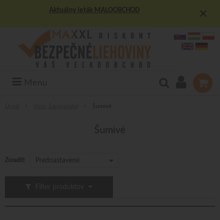
×
Aktuálny leták MALOOBCHOD
Menu
Úvod
Víno, Šampanské
Šumivé
Šumivé
Zoradiť:
Prednastavené
Filter produktov