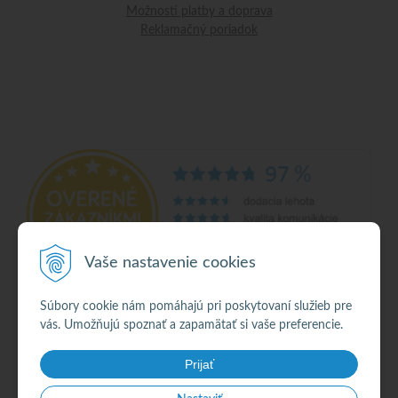
Možnosti platby a doprava
Reklamačný poriadok
Vaše nastavenie cookies
Súbory cookie nám pomáhajú pri poskytovaní služieb pre
vás. Umožňujú spoznať a zapamätať si vaše preferencie.
© 2026 Alkohol •
NextShop
&
e-shop Pohoda Connector
by
NextCom s.r.o.
Prijať