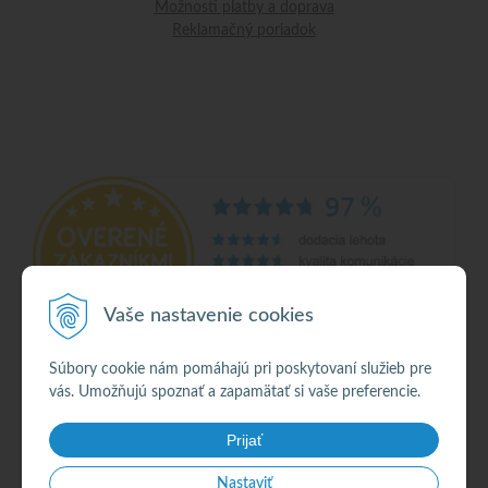
Možnosti platby a doprava
Reklamačný poriadok
Vaše nastavenie cookies
Súbory cookie nám pomáhajú pri poskytovaní služieb pre
vás. Umožňujú spoznať a zapamätať si vaše preferencie.
© 2026 Alkohol •
NextShop
&
e-shop Pohoda Connector
by
NextCom s.r.o.
Prijať
Nastaviť