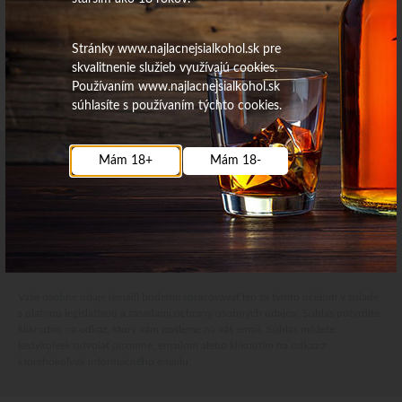
Stránky www.najlacnejsialkohol.sk pre
skvalitnenie služieb využívajú cookies.
Používaním www.najlacnejsialkohol.sk
súhlasíte s používaním týchto cookies.
Mám 18+
Mám 18-
Najdôležitejšie novinky priamo na váš email
Získajte zaujímavé informácie vždy medzi prvými
Odoberať
Vaše osobné údaje (email) budeme spracovávať len za týmto účelom v súlade
s platnou legislatívou a zásadami ochrany osobných údajov. Súhlas potvrdíte
kliknutím na odkaz, ktorý vám pošleme na váš email. Súhlas môžete
kedykoľvek odvolať písomne, emailom alebo kliknutím na odkaz z
ktoréhokoľvek informačného emailu.