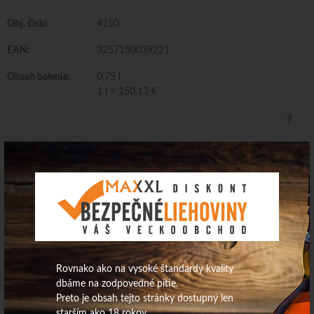
Obj. čislo:
4150
EAN:
3257150039221
Obsah balenia:
0,75 l
1 l = 150,13 €
Meukow cognac XO 40% 0,7L+2 poháre
Dodávateľ/Distribútor: Ing. Peter Gulik - firma Gulik
Krajina pôvodu: Francúzsko Obsah alkoholu: 40,0 obj.%
Rovnako ako na vysoké štandardy kvality
dbáme na zodpovedné pitie.
Preto je obsah tejto stránky dostupný len
starším ako 18 rokov.