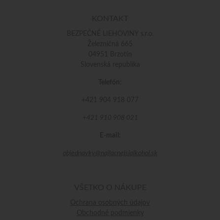
KONTAKT
BEZPEČNÉ LIEHOVINY s.r.o.
Železničná 665
04951 Brzotín
Slovenská republika
Telefón:
+421 904 918 077
+421 910 908 021
E-mail:
objednavky@najlacnejsialkohol.sk
VŠETKO O NÁKUPE
Ochrana osobných údajov
Obchodné podmienky