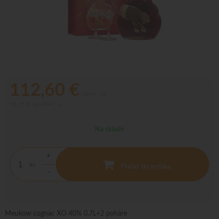
112,60
€
s DPH / ks
91,55 €
bez DPH / ks
Na sklade
+
ks
Pridať do košíka
-
Meukow cognac XO 40% 0,7L+2 poháre