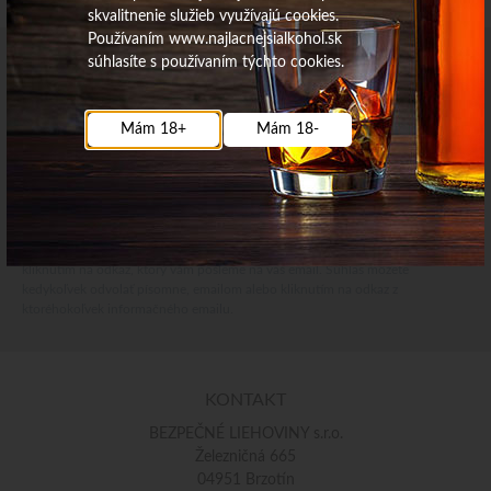
skvalitnenie služieb využívajú cookies.
Používaním www.najlacnejsialkohol.sk
súhlasíte s používaním týchto cookies.
Najdôležitejšie novinky priamo na váš email
Získajte zaujímavé informácie vždy medzi prvými
Mám 18+
Mám 18-
Odoberať
Vaše osobné údaje (email) budeme spracovávať len za týmto účelom v súlade
s platnou legislatívou a zásadami ochrany osobných údajov. Súhlas potvrdíte
kliknutím na odkaz, ktorý vám pošleme na váš email. Súhlas môžete
kedykoľvek odvolať písomne, emailom alebo kliknutím na odkaz z
ktoréhokoľvek informačného emailu.
KONTAKT
BEZPEČNÉ LIEHOVINY s.r.o.
Železničná 665
04951 Brzotín