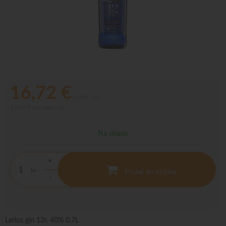
16,72
€
s DPH / ks
13,59 €
bez DPH / ks
Na sklade
+
ks
Pridať do košíka
-
Larios gin 12r. 40% 0,7L