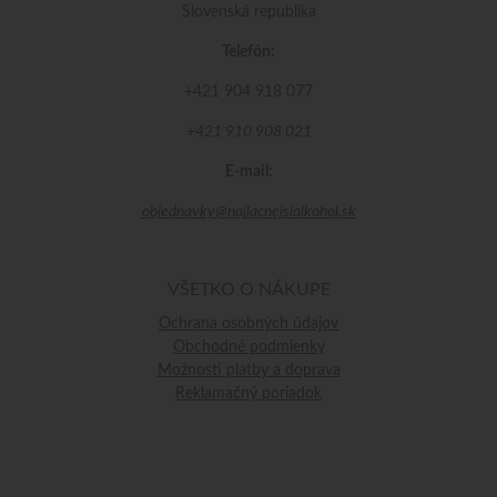
Slovenská republika
Telefón:
+421 904 918 077
+421 910 908 021
E-mail:
objednavky@najlacnejsialkohol.sk
VŠETKO O NÁKUPE
Ochrana osobných údajov
Obchodné podmienky
Možnosti platby a doprava
Reklamačný poriadok