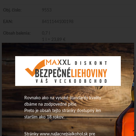
Obj. čislo:
9553
EAN:
8411144100198
Obsah balenia:
0,7 l
1 l = 23,89 €
Rovnako ako na vysoké štandardy kvality
dbáme na zodpovedné pitie.
Preto je obsah tejto stránky dostupný len
starším ako 18 rokov.
Stránky www.najlacnejsialkohol.sk pre