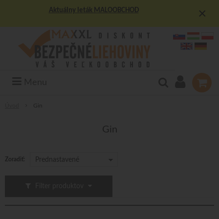
×
Aktuálny leták MALOOBCHOD
Menu
Úvod
Gin
Gin
Zoradiť:
Prednastavené
Filter produktov