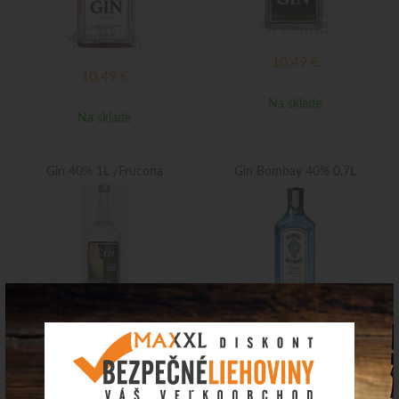
10,49
€
10,49
€
Na sklade
Na sklade
Gin 40% 1L /Frucona
Gin Bombay 40% 0,7L
11,76
€
31,50
€
Na sklade
Na sklade