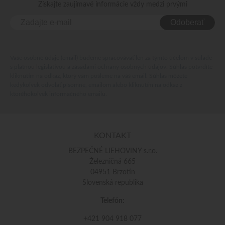
Získajte zaujímavé informácie vždy medzi prvými
Odoberať
Vaše osobné údaje (email) budeme spracovávať len za týmto účelom v súlade
s platnou legislatívou a zásadami ochrany osobných údajov. Súhlas potvrdíte
kliknutím na odkaz, ktorý vám pošleme na váš email. Súhlas môžete
kedykoľvek odvolať písomne, emailom alebo kliknutím na odkaz z
ktoréhokoľvek informačného emailu.
KONTAKT
BEZPEČNÉ LIEHOVINY s.r.o.
Železničná 665
04951 Brzotín
Slovenská republika
Telefón:
+421 904 918 077