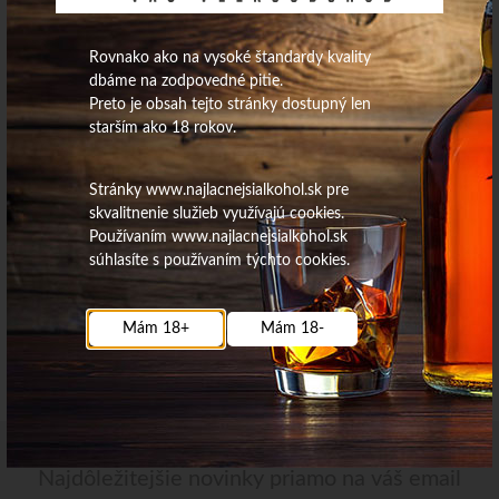
Rovnako ako na vysoké štandardy kvality
1
2
dbáme na zodpovedné pitie.
Preto je obsah tejto stránky dostupný len
Produkty:
25
-
30
/
30
| Aktuálna strana:
2
/
2
starším ako 18 rokov.
Stránky www.najlacnejsialkohol.sk pre
skvalitnenie služieb využívajú cookies.
Používaním www.najlacnejsialkohol.sk
súhlasíte s používaním týchto cookies.
Mám 18+
Mám 18-
Najdôležitejšie novinky priamo na váš email