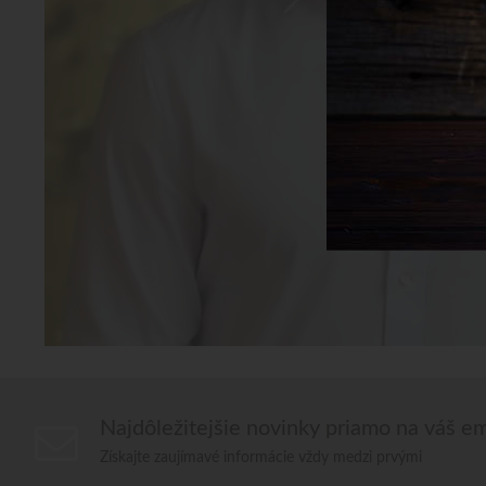
Najdôležitejšie novinky priamo na váš em
Získajte zaujímavé informácie vždy medzi prvými