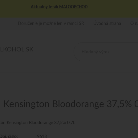
Aktuálny leták MALOOBCHOD
Doručenie je možné len v rámci SR
Úvodná strana
O n
ALKOHOL.SK
 Kensington Bloodorange 37,5% 
Gin Kensington Bloodorange 37,5% 0,7L
Obj. čislo:
9613