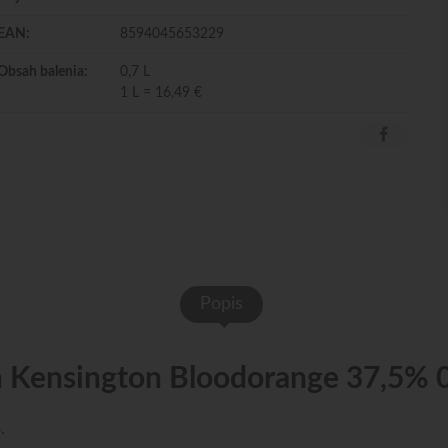
EAN:
8594045653229
Obsah balenia:
0,7 L
1 L = 16,49 €
Popis
 Kensington Bloodorange 37,5% 
.