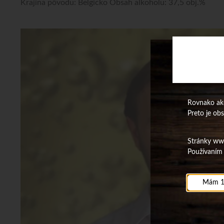
Krajina pôvodu: Belgicko Obsah alkoholu: 37,5 obj.%
Rovnako ako
Preto je ob
Stránky www.
Používaním 
Mám 1