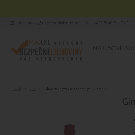
objednavky@najlacnejsialkohol.sk
+421 904 918 077
NAJLACNEJSI
Úvod
Gin
Gin Kensington Bloodorange 37,5% 0,7L
Gin