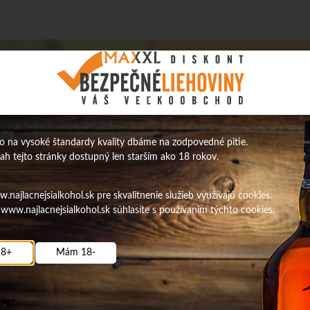
 na vysoké štandardy kvality dbáme na zodpovedné pitie.
sah tejto stránky dostupný len starším ako 18 rokov.
najlacnejsialkohol.sk pre skvalitnenie služieb využívajú cookies.
www.najlacnejsialkohol.sk súhlasíte s používaním týchto cookies.
8+
Mám 18-