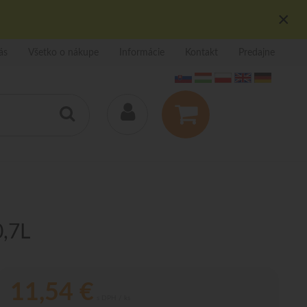
×
ás
Všetko o nákupe
Informácie
Kontakt
Predajne
0,7L
11,54
€
s DPH / ks