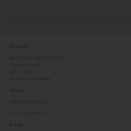
Vaše osobné údaje (email) budeme spracovávať len za týmto účelom v súlade s 
písomne, emailom alebo kliknutím na odkaz z ktoréhokoľvek informačného ema
Kontakt
BEZPEČNÉ LIEHOVINY s.r.o.
Železničná 665
04951 Brzotín
Slovenská republika
Telefón:
+421 904 918 077
+421 910 908 021
E-mail: