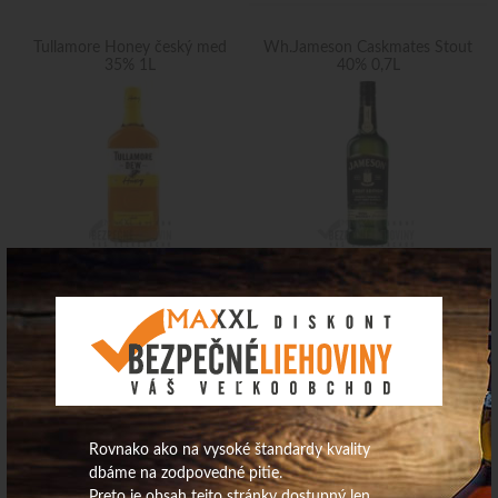
Tullamore Honey český med
Wh.Jameson Caskmates Stout
35% 1L
40% 0,7L
24,64
€
26,97
€
Na sklade
Na sklade
Wh.Jameson Caskmates IPA
HYDE 7 single malt Sherry
40% 0,7L/6ks
46% 0,7L/Jelínek
Rovnako ako na vysoké štandardy kvality
dbáme na zodpovedné pitie.
Výpredaj
Preto je obsah tejto stránky dostupný len