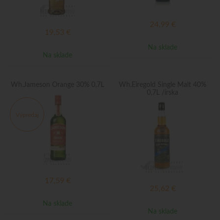
24,99
€
19,53
€
Na sklade
Na sklade
Wh.Jameson Orange 30% 0,7L
Wh.Eiregold Single Malt 40%
0,7L /írska
Výpredaj
17,59
€
25,62
€
Na sklade
Na sklade