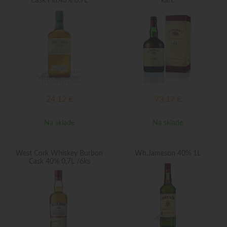
Cask Fin.43% 0,7L
kart.
24,12
€
73,17
€
Na sklade
Na sklade
West Cork Whiskey Burbon
Wh.Jameson 40% 1L
Cask 40% 0,7L /6ks