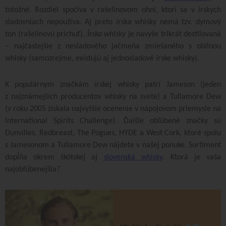
totožné. Rozdiel spočíva v rašelinovom ohni, ktorí sa v írskych
sladovniach nepoužíva. Aj preto írska whisky nemá tzv. dymový
ton (rašelinovú príchuť).
Írska whisky
je navyše trikrát destilovaná
– najčastejšie z nesladového jačmeňa zmiešaného s obilnou
whisky (samozrejme, existujú aj jednosladové írske whisky).
K populárnym značkám írskej whisky patrí Jameson (jeden
z najznámejších producentov whisky na svete) a Tullamore Dew
(v roku 2005 získala najvyššie ocenenie v nápojovom priemysle na
International Spirits Challenge). Ďalšie obľúbené značky sú
Dunvilles, Redbreast, The Pogues, HYDE a West Cork, ktoré spolu
s Jamesonom a Tullamore Dew nájdete v našej ponuke. Sortiment
dopĺňa okrem škótskej aj
slovenská whisky
. Ktorá je vaša
najobľúbenejšia?