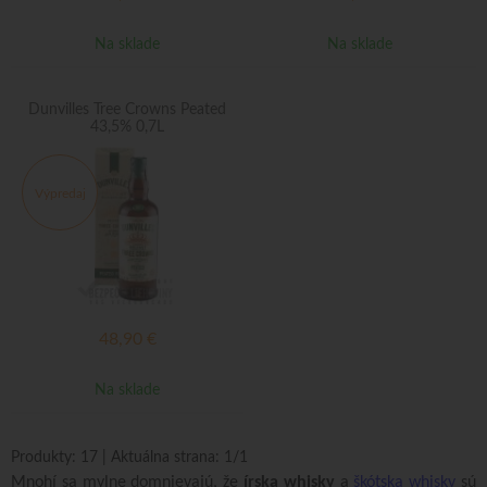
Na sklade
Na sklade
Dunvilles Tree Crowns Peated
43,5% 0,7L
Výpredaj
48,90
€
Na sklade
Produkty:
17
| Aktuálna strana:
1
/
1
Mnohí sa mylne domnievajú, že
írska whisky
a
škótska whisky
sú