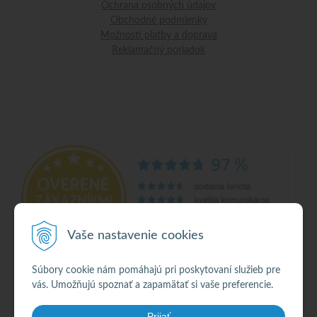
Ochrana osobných údajov
Obchodné podmienky
Možnosti platby a doprava
Reklamačný poriadok
Vaše nastavenie cookies
Súbory cookie nám pomáhajú pri poskytovaní služieb pre
vás. Umožňujú spoznať a zapamätať si vaše preferencie.
© 2026 Alkohol •
NextShop
&
e-shop Pohoda Connector
by
NextCom s.r.o.
Prijať