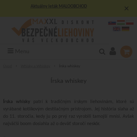
×
Aktuálny leták MALOOBCHOD
Menu
Úvod
Whisky a Whiskey
Írska whiskey
Írska whiskey
Írska whisky
patrí k tradičným írskym liehovinám, ktoré sú
vyrábané kotlíkovým destilačným prístrojom. Jej história siaha až
do 11. storočia, kedy ju po prvý raz vyrobili tamojší mnísi. Avšak
najväčší boom dosiahla až o deväť storočí neskôr.