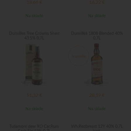
18,66
€
16,22
€
Na sklade
Na sklade
Dunvilles Tree Crowns Sherr
Dunvilleś 1808 Blended 40%
43,5% 0,7L
0,7L
Výpredaj
51,32
€
28,59
€
Na sklade
Na sklade
Tullamore dew XO Car.Rum
Wh.Redbreast 12Y 40% 0,7L