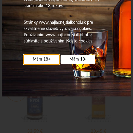
starším ako 18 rokov.
Stránky www.najlacnejsialkohol.sk pre
skvalitnenie služieb využívajú cookies.
Používaním www.najlacnejsialkohol.sk
26,97
€
37,59
€
súhlasíte s používaním týchto cookies.
Na sklade
Na sklade
Mám 18+
Mám 18-
HYDE 9 single malt port cask
Tullamore Dew Cider Cask 0,7
43% 0,7L/jelínek
40%
Výpredaj
33,59
€
23,45
€