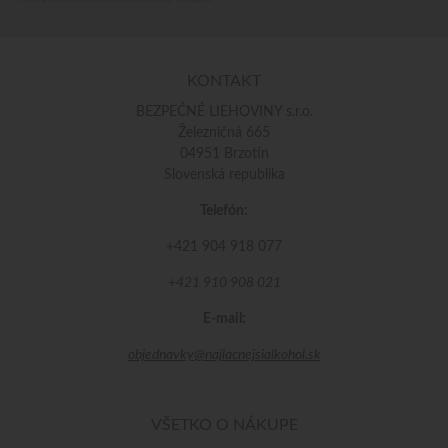
KONTAKT
BEZPEČNÉ LIEHOVINY s.r.o.
Železničná 665
04951 Brzotín
Slovenská republika
Telefón:
+421 904 918 077
+421 910 908 021
E-mail:
objednavky@najlacnejsialkohol.sk
VŠETKO O NÁKUPE