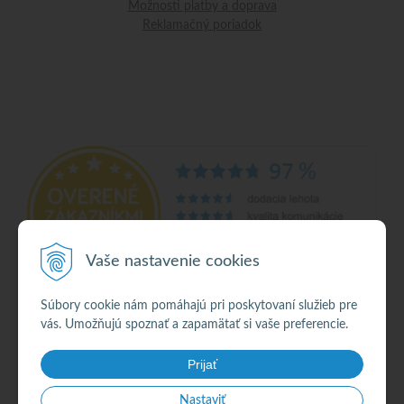
Možnosti platby a doprava
Reklamačný poriadok
Vaše nastavenie cookies
Súbory cookie nám pomáhajú pri poskytovaní služieb pre
vás. Umožňujú spoznať a zapamätať si vaše preferencie.
© 2026 Alkohol •
NextShop
&
e-shop Pohoda Connector
by
NextCom s.r.o.
Prijať
Nastaviť