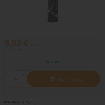
8,03
€
s DPH / ks
6,53 €
bez DPH / ks
Na sklade
+
ks
Pridať do košíka
-
DIVA Grand Bari 0,75L