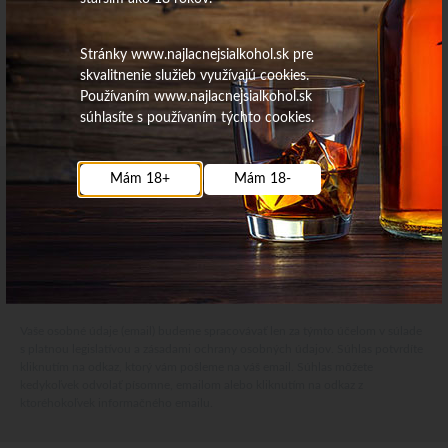
Stránky www.najlacnejsialkohol.sk pre
skvalitnenie služieb využívajú cookies.
Používaním www.najlacnejsialkohol.sk
súhlasíte s používaním týchto cookies.
Mám 18+
Mám 18-
Najdôležitejšie novinky priamo na váš email
Získajte zaujímavé informácie vždy medzi prvými
Odoberať
Vaše osobné údaje (email) budeme spracovávať len za týmto účelom v súlade
s platnou legislatívou a zásadami ochrany osobných údajov. Súhlas potvrdíte
kliknutím na odkaz, ktorý vám pošleme na váš email. Súhlas môžete
kedykoľvek odvolať písomne, emailom alebo kliknutím na odkaz z
ktoréhokoľvek informačného emailu.