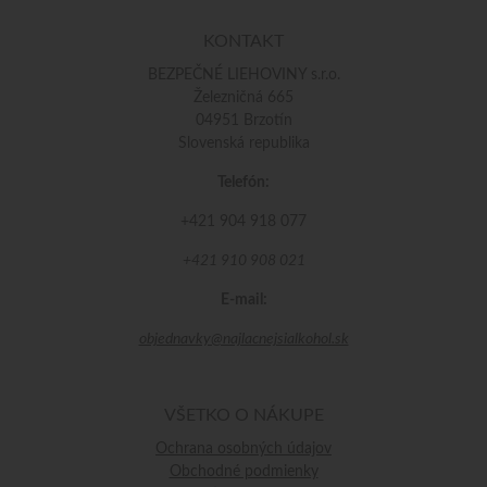
KONTAKT
BEZPEČNÉ LIEHOVINY s.r.o.
Železničná 665
04951 Brzotín
Slovenská republika
Telefón:
+421 904 918 077
+421 910 908 021
E-mail:
objednavky@najlacnejsialkohol.sk
VŠETKO O NÁKUPE
Ochrana osobných údajov
Obchodné podmienky