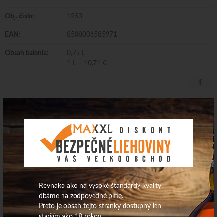
Obj. čislo:
1253
EAN:
8588006585971
Obsah balenia:
0,75 L
1 L = 10,71 €
DIVA Grand Bari 0,75L
Krajina pôvodu: Slovensko Dodávateľ: Chateau GRAND BARI s.r.o.
Alergény: obsahuje siričitany Obsah alkoholu: 11%
Rovnako ako na vysoké štandardy kvality
dbáme na zodpovedné pitie.
Preto je obsah tejto stránky dostupný len
starším ako 18 rokov.