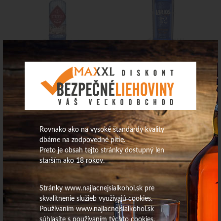
32,83
€
16,72
€
Na sklade
Na sklade
Gin Gibson pink 37,5% 0,7L
Gin Beefeater Orange 37,5%
0,7L
Rovnako ako na vysoké štandardy kvality
dbáme na zodpovedné pitie.
Preto je obsah tejto stránky dostupný len
starším ako 18 rokov.
Stránky www.najlacnejsialkohol.sk pre
skvalitnenie služieb využívajú cookies.
Používaním www.najlacnejsialkohol.sk
13,06
€
súhlasíte s používaním týchto cookies.