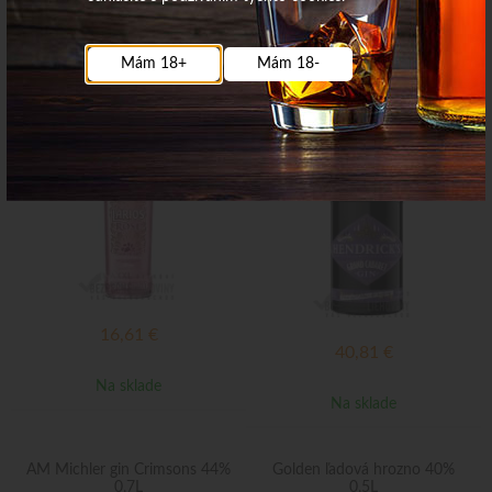
18,55
€
Na sklade
Na sklade
Mám 18+
Mám 18-
Larios rose gin 37,5% 0,7L
Hendrick´s Gin Cabaret 43,4%
0,7L
Top ponuka
16,61
€
40,81
€
Na sklade
Na sklade
AM Michler gin Crimsons 44%
Golden ľadová hrozno 40%
0,7L
0,5L