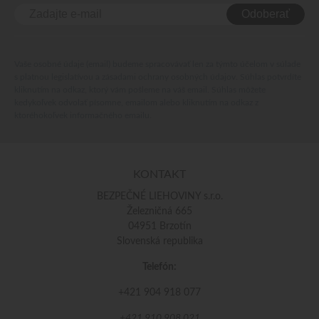
Odoberať
Vaše osobné údaje (email) budeme spracovávať len za týmto účelom v súlade
s platnou legislatívou a zásadami ochrany osobných údajov. Súhlas potvrdíte
kliknutím na odkaz, ktorý vám pošleme na váš email. Súhlas môžete
kedykoľvek odvolať písomne, emailom alebo kliknutím na odkaz z
ktoréhokoľvek informačného emailu.
KONTAKT
BEZPEČNÉ LIEHOVINY s.r.o.
Železničná 665
04951 Brzotín
Slovenská republika
Telefón:
+421 904 918 077
+421 910 908 021