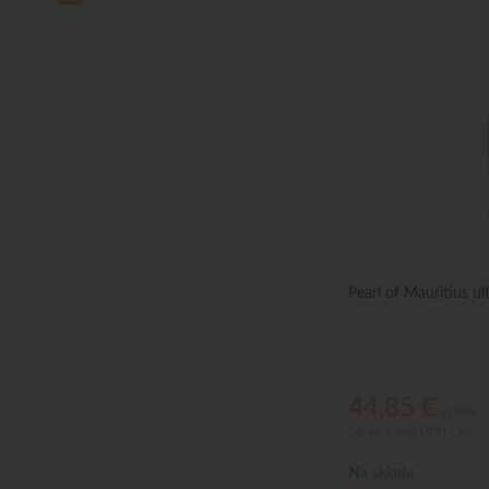
Pearl of Mauritius ul
44,85
€
s DPH / 
36,46 €
bez DPH / ks
Na sklade