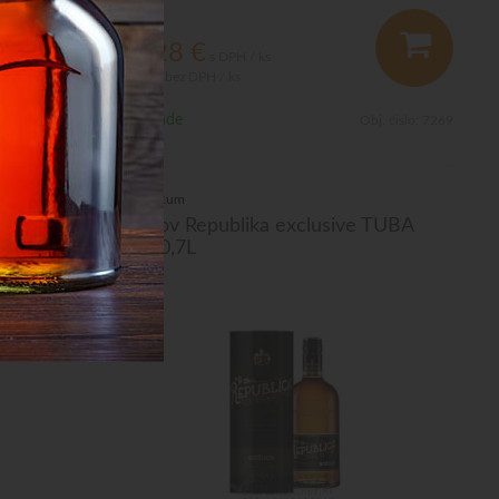
34,28
€
s DPH / ks
27,87 €
bez DPH / ks
Na sklade
bj. čislo:
1025
Obj. čislo:
7269
Tmavý Rum
L
Božkov Republika exclusive TUBA
38% 0,7L