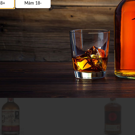
8+
Mám 18-
23,31
€
ks
s DPH / ks
18,95 €
bez DPH / ks
Na sklade
Obj. čislo:
5822
O
Tmavý Rum
ck 38% 0,7L
Bacardi 8Y Reserva 40% 0,7