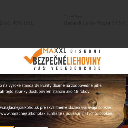
Tmavý Rum
2roč .40% 0,5L
Bacardi Carta Negra 37,5% 
 na vysoké štandardy kvality dbáme na zodpovedné pitie.
sah tejto stránky dostupný len starším ako 18 rokov.
najlacnejsialkohol.sk pre skvalitnenie služieb využívajú cookies.
č .40% 0,5L /STEPANOW
Bacardi Carta Negra 37,5% 1L
www.najlacnejsialkohol.sk súhlasíte s používaním týchto cookies.