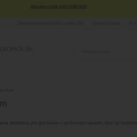
Aktuálny leták MALOOBCHOD
Doručenie je možné len v rámci SR
Úvodná strana
O n
ALKOHOL.SK
avý Rum
um
bená delikatesa pre gurmánov s vycibreným vkusom, ktorí pri každom 