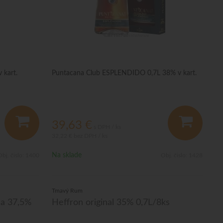
 kart.
Puntacana Club ESPLENDIDO 0,7L 38% v kart.
39,63
€
s DPH / ks
32,22 €
bez DPH / ks
Na sklade
bj. čislo:
1400
Obj. čislo:
1428
Tmavý Rum
na 37,5%
Heffron original 35% 0,7L/8ks