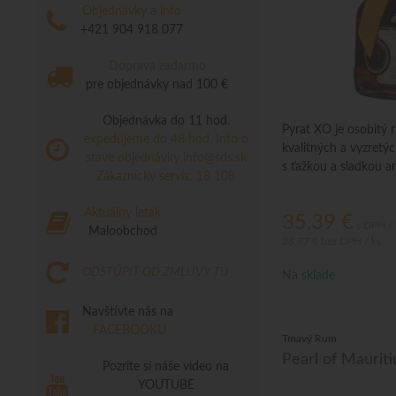
Objednávky a info
+421 904 918 077
Doprava zadarmo
pre objednávky nad 100 €
Objednávka do 11 hod.
Pyrat XO je osobitý 
expedujeme do 48 hod.
Info o
kvalitných a vyzretý
stave objednávky
info@sds.sk
s ťažkou a sladkou a
Zákaznícky servis: 18 108
Aktuálny leták
35,39
€
s DPH / 
Maloobchod
28,77 €
bez DPH / ks
ODSTÚPIŤ OD ZMLUVY TU
Na sklade
Navštívte nás na
FACEBOOKU
Tmavý Rum
Pearl of Mauriti
Pozrite si náše video na
YOUTUBE