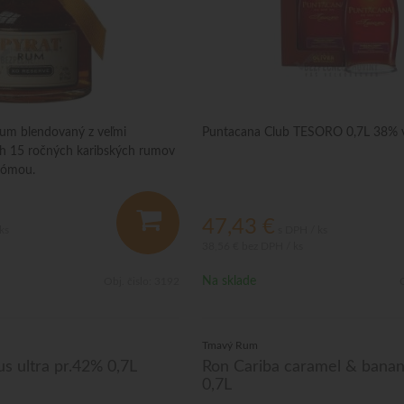
rum blendovaný z veľmi
Puntacana Club TESORO 0,7L 38% v
ch 15 ročných karibských rumov
rómou.
47,43
€
ks
s DPH / ks
38,56 €
bez DPH / ks
Na sklade
Obj. čislo:
3192
O
Tmavý Rum
us ultra pr.42% 0,7L
Ron Cariba caramel & bana
0,7L