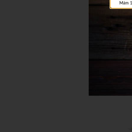
Mám 1
22,52
€
s DPH / 
18,31 €
bez DPH / ks
Na sklade
Tmavý Rum
Jogaila rum bla