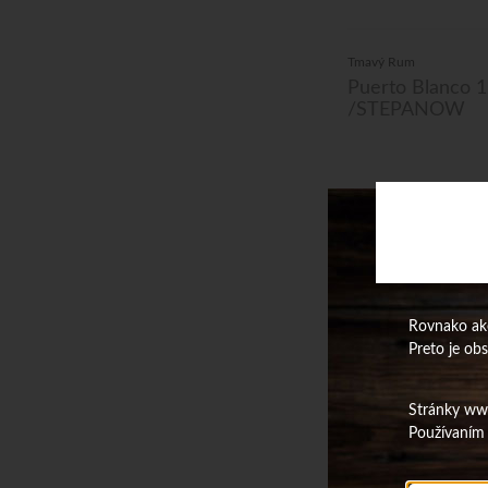
Tmavý Rum
Puerto Blanco 1
/STEPANOW
Rovnako ako
Preto je ob
Stránky www.
Puerto Blanco 12ro
Používaním 