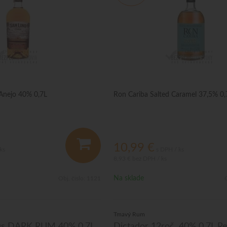
Anejo 40% 0,7L
Ron Cariba Salted Caramel 37,5% 0,
10,99
€
ks
s DPH / ks
8,93 €
bez DPH / ks
Na sklade
Obj. čislo:
1121
O
Tmavý Rum
ius DARK RUM 40% 0,7L
Dictador 12roč. 40% 0,7L R