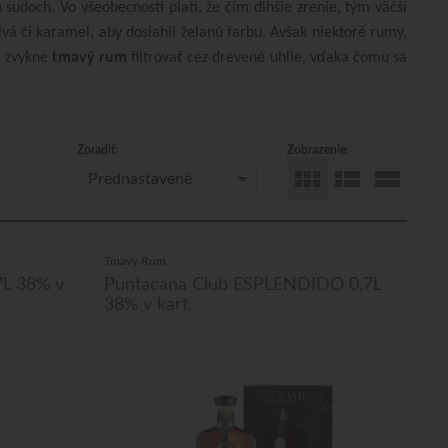
udoch. Vo všeobecnosti platí, že čím dlhšie zrenie, tým väčší
vá či karamel, aby dosiahli želanú farbu. Avšak niektoré rumy,
sa zvykne
tmavý rum
filtrovať cez drevené uhlie, vďaka čomu sa
Zoradiť:
Zobrazenie:
Prednastavené
Tmavý Rum
7L 38% v
Puntacana Club ESPLENDIDO 0,7L
38% v kart.