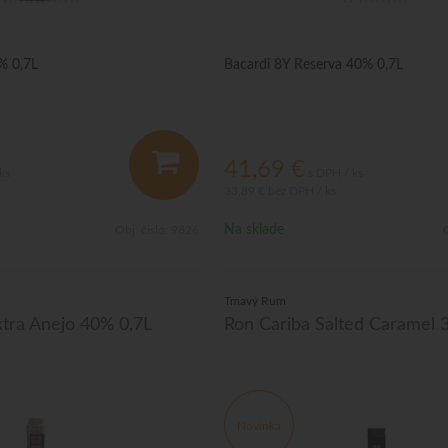
% 0,7L
Bacardi 8Y Reserva 40% 0,7L
41,69
€
ks
s DPH / ks
33,89 €
bez DPH / ks
Na sklade
Obj. čislo:
9826
O
Tmavý Rum
tra Anejo 40% 0,7L
Ron Cariba Salted Caramel 
Novinka