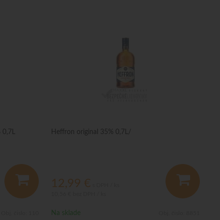
 0,7L
Heffron original 35% 0,7L/
12,99
€
s DPH / ks
10,56 €
bez DPH / ks
Na sklade
Obj. čislo:
110
Obj. čislo:
8851