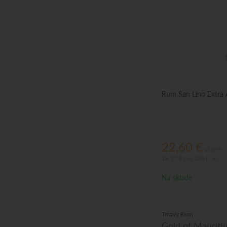
Rum San Lino Extra 
22,60
€
s DPH / 
18,37 €
bez DPH / ks
Na sklade
Tmavý Rum
Gold of Maurit