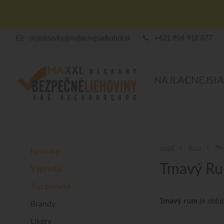
objednavky@najlacnejsialkohol.sk
+421 904 918 077
NAJLACNEJSI
Úvod
Rum
Tm
Novinky
Tmavý R
Výpredaj
Top ponuka
Tmavý rum
je obľú
Brandy
Likéry