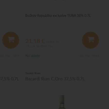
Božkov Republika exclusive TUBA 38% 0,7L
21,18
€
s DPH / ks
17,22 €
bez DPH / ks
Na sklade
bj. čislo:
1603
Obj. čislo:
9242
Tmavý Rum
37,5% 0,7L
Bacardi Rum C.Oro 37,5% 0,7L