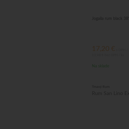
Jogaila rum black 38
17,20
€
s DPH / 
13,98 €
bez DPH / ks
Na sklade
Tmavý Rum
Rum San Lino Ex