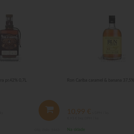
tra pr.42% 0,7L
Ron Cariba caramel & banana 37,5%
10,99
€
ks
s DPH / ks
8,93 €
bez DPH / ks
Na sklade
Obj. čislo:
5463