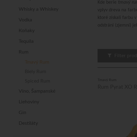
Kde berie
tmavý r
Whisky a Whiskey
vplyv dreva na farb
ktoré získali farbu 
Vodka
odstráni (zjemní) j
Koňaky
Tequila
Rum
Filter pro
Tmavý Rum
Biely Rum
Tmavý Rum
Spiced Rum
Rum Pyrat XO R
Víno, Šampanské
Liehoviny
Gin
Destiláty