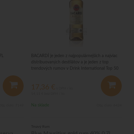
7L
BACARDÍ je jeden z najpopulárnejších a najviac
distribuovaných destilátov a je jeden z top
trendových rumov v Drink International Top 50
baroch 2015.
17,36
€
s DPH / ks
14,11 €
bez DPH / ks
Na sklade
bj. čislo:
7149
Obj. čislo:
6424
Tmavý Rum
eserva
Blue Mauritius gold rum 40% 0,7L