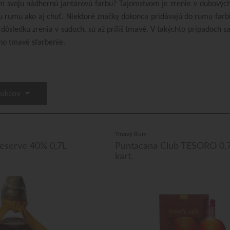
um
svoju nádhernú jantárovú farbu? Tajomstvom je zrenie v dubových s
u rumu ako aj chuť. Niektoré značky dokonca pridávajú do rumu farbi
v dôsledku zrenia v sudoch, sú až príliš tmavé. V takýchto prípadoch 
eho tmavé sfarbenie.
duktov
Tmavý Rum
eserve 40% 0,7L
Puntacana Club TESORO 0,
kart.